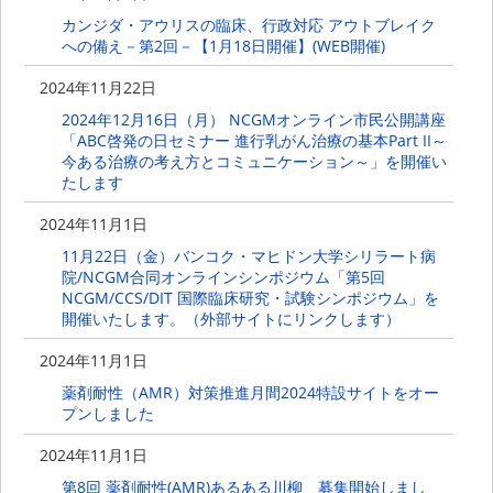
カンジダ・アウリスの臨床、行政対応 アウトブレイク
への備え－第2回－【1月18日開催】(WEB開催)
2024年11月22日
2024年12月16日（月） NCGMオンライン市民公開講座
「ABC啓発の日セミナー 進行乳がん治療の基本Part II～
今ある治療の考え方とコミュニケーション～」を開催い
たします
2024年11月1日
11月22日（金）バンコク・マヒドン大学シリラート病
院/NCGM合同オンラインシンポジウム「第5回
NCGM/CCS/DIT 国際臨床研究・試験シンポジウム」を
開催いたします。（外部サイトにリンクします）
2024年11月1日
薬剤耐性（AMR）対策推進月間2024特設サイトをオー
プンしました
2024年11月1日
第8回 薬剤耐性(AMR)あるある川柳 募集開始しまし