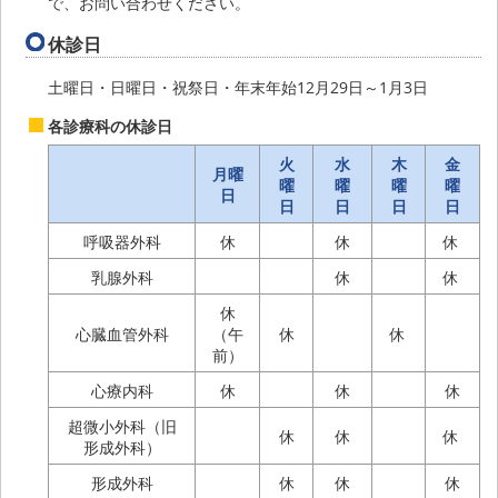
で、お問い合わせください。
休診日
土曜日・日曜日・祝祭日・年末年始12月29日～1月3日
各診療科の休診日
火
水
木
金
月曜
曜
曜
曜
曜
日
日
日
日
日
呼吸器外科
休
休
休
乳腺外科
休
休
休
心臓血管外科
（午
休
休
前）
心療内科
休
休
休
超微小外科（旧
休
休
休
形成外科）
形成外科
休
休
休