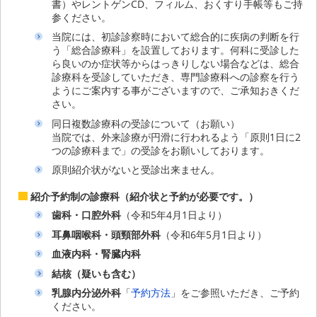
書）やレントゲンCD、フィルム、おくすり手帳等もご持
参ください。
当院には、初診診察時において総合的に疾病の判断を行
う「総合診療科」を設置しております。何科に受診した
ら良いのか症状等からはっきりしない場合などは、総合
診療科を受診していただき、専門診療科への診察を行う
ようにご案内する事がございますので、ご承知おきくだ
さい。
同日複数診療科の受診について（お願い）
当院では、外来診療が円滑に行われるよう「原則1日に2
つの診療科まで」の受診をお願いしております。
原則紹介状がないと受診出来ません。
紹介予約制の診療科（紹介状と予約が必要です。）
歯科・口腔外科
（令和5年4月1日より）
耳鼻咽喉科・頭頸部外科
（令和6年5月1日より）
血液内科・腎臓内科
結核（疑いも含む）
乳腺内分泌外科
「
予約方法
」をご参照いただき、ご予約
ください。