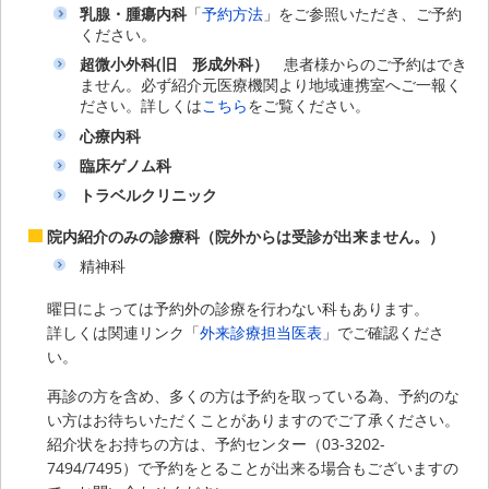
乳腺・腫瘍内科
「
予約方法
」をご参照いただき、ご予約
ください。
超微小外科(旧 形成外科）
患者様からのご予約はでき
ません。必ず紹介元医療機関より地域連携室へご一報く
ださい。詳しくは
こちら
をご覧ください。
心療内科
臨床ゲノム科
トラベルクリニック
院内紹介のみの診療科（院外からは受診が出来ません。）
精神科
曜日によっては予約外の診療を行わない科もあります。
詳しくは関連リンク「
外来診療担当医表
」でご確認くださ
い。
再診の方を含め、多くの方は予約を取っている為、予約のな
い方はお待ちいただくことがありますのでご了承ください。
紹介状をお持ちの方は、予約センター（03-3202-
7494/7495）で予約をとることが出来る場合もございますの