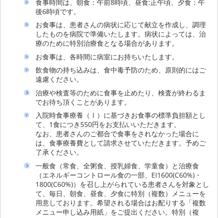
食事時間は、朝食：午前8時頃、昼食:正午頃、夕食：午
後6時頃です。
お食事は、患者さんの病状に応じて献立を作成し、調理
したものを病院で準備いたします。病状によっては、治
療のために特別治療食となる場合があります。
お食事は、各時間に病室にお持ちいたします。
飲食物の持ち込みは、食中毒予防のため、原則的にはご
遠慮ください。
治療や検査等のために食事を止めたり、検査が終わるま
でお待ち頂くことがあります。
入院時食事療養（Ⅰ）に基づきお食事の標準負担額とし
て、1食につき550円をお支払いいただきます。
なお、患者さんのご都合で食事をされなかった場合に
は、食事療養費として請求させていただきます。予めご
了承ください。
一般食（常食、全粥食、授乳婦食、学童食）と治療食
（エネルギーコントロール食の一部、EI1600(C60%)・
1800(C60%)）を召し上がられている患者さんを対象とし
て、毎日、朝食、昼食、夕食に特別（複数）メニューを
用意しております。希望される場合はお配りする「複数
メニュー申し込み用紙」をご提出ください。特別（複