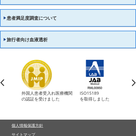
患者満足度調査について
旅行者向け血液透析
外国人患者受入れ医療機関
ISO15189
JI
の認証を受けました
を取得しました
に認
個人情報保護方針
サイトマップ