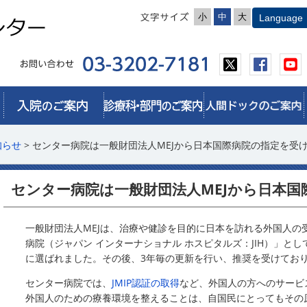
小
中
大
知らせ
> センター病院は一般財団法人MEJから日本国際病院の指定を受
センター病院は一般財団法人MEJから日本
一般財団法人MEJは、治療や健診を目的に日本を訪れる外国人の
病院（ジャパン インターナショナル ホスピタルズ
：
JIH
）」とし
に選ばれました。その後、3年毎の更新を行い、推奨を受けてお
センター病院では、
JMIP認証の取得
など、外国人の方へのサービ
外国人のための療養環境を整えることは、自国民にとってもその