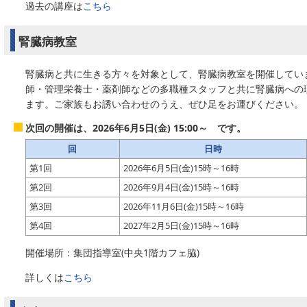
過去の講座は
こちら
腎臓病教室
腎臓病と共に生きる方々を対象として、腎臓病教室を開催してい
師・管理栄養士・薬剤師などの多職種スタッフと共に腎臓病への
ます。ご家族もお誘い合わせのうえ、ぜひ足をお運びください。
次回の開催は、2026年6月5日(金) 15:00～ です。
回
日時
第1回
2026年6月5日(金)15時～16時
第2回
2026年9月4日(金)15時～16時
第3回
2026年11月6日(金)15時～16時
第4回
2027年2月5日(金)15時～16時
開催場所：集団指導室(中央1階カフェ脇)
詳しくは
こちら