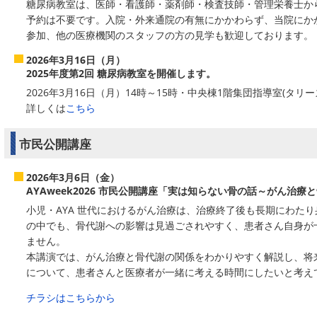
糖尿病教室は、医師・看護師・薬剤師・検査技師・管理栄養士か
予約は不要です。入院・外来通院の有無にかかわらず、当院にか
参加、他の医療機関のスタッフの方の見学も歓迎しております。
2026年3月16日（月）
2025年度第2回 糖尿病教室を開催します。
2026年3月16日（月）14時～15時・中央棟1階集団指導室(タリ
詳しくは
こちら
市民公開講座
2026年3月6日（金）
AYAweek2026 市民公開講座「実は知らない骨の話～がん治
小児・AYA 世代におけるがん治療は、治療終了後も長期にわた
の中でも、骨代謝への影響は見過ごされやすく、患者さん自身が
ません。
本講演では、がん治療と骨代謝の関係をわかりやすく解説し、将
について、患者さんと医療者が一緒に考える時間にしたいと考え
チラシはこちらから