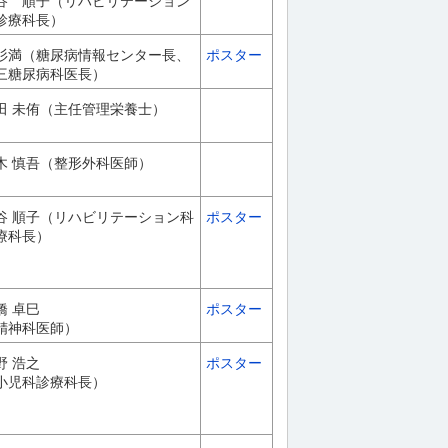
谷 順子（リハビリテーション
診療科長）
杉満（糖尿病情報センター長、
ポスター
三糖尿病科医長）
田 未侑（主任管理栄養士）
木 慎吾（整形外科医師）
谷 順子（リハビリテーション科
ポスター
療科長）
橋 卓巳
ポスター
精神科医師）
野 浩之
ポスター
小児科診療科長）