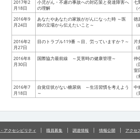
2017年2
小児がん・不慮の事故への対応策と発達障害へ
七
月18日
の理解
（
2016年9
あなたやあなたの家族ががんになった時 ～医
徳
月24日
師の立場から伝えたいこと～
（
2016年2
目のトラブル119番 ～目、労っていますか？～
片
月27日
（
2016年8
国際協力最前線 ～災害時の健康管理～
仲
月30日
（
室
（
2016年7
自覚症状がない糖尿病 ～生活習慣を考えよう
中
月18日
～
（
・アクセシビリティ
職員募集
調達情報
情報公開
アクセ