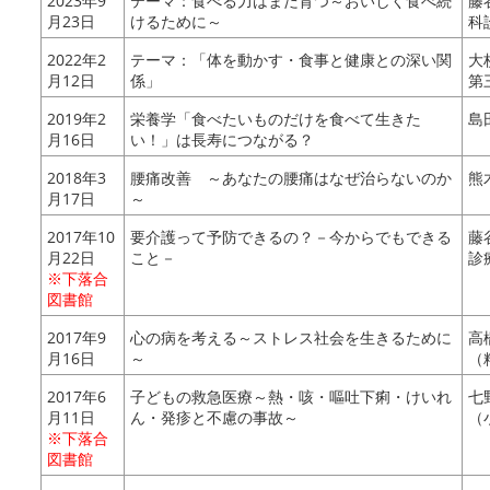
2023年9
テーマ：食べる力はまだ育つ～おいしく食べ続
藤
月23日
けるために～
科
2022年2
テーマ：「体を動かす・食事と健康との深い関
大
月12日
係」
第
2019年2
栄養学「食べたいものだけを食べて生きた
島
月16日
い！」は長寿につながる？
2018年3
腰痛改善 ～あなたの腰痛はなぜ治らないのか
熊
月17日
～
2017年10
要介護って予防できるの？－今からでもできる
藤
月22日
こと－
診
※下落合
図書館
2017年9
心の病を考える～ストレス社会を生きるために
高
月16日
～
（
2017年6
子どもの救急医療～熱・咳・嘔吐下痢・けいれ
七
月11日
ん・発疹と不慮の事故～
（
※下落合
図書館