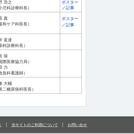
野 浩之
ポスター
小児科診療科長）
／
記事
原 真
ポスター
緩和ケア科医長）
／
記事
井 直達
眼科診療科長）
佐 保
国際医療協力局）
田 力
救急科看護師）
條 大輔
第二糖尿病科医長）
ス
当サイトのご利用について
お問い合せ