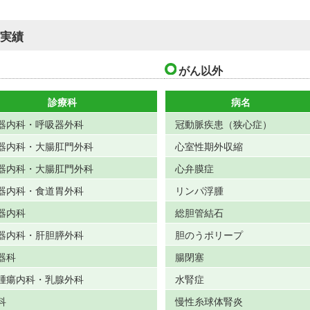
療実績
がん以外
診療科
病名
器内科・呼吸器外科
冠動脈疾患（狭心症）
器内科・大腸肛門外科
心室性期外収縮
器内科・大腸肛門外科
心弁膜症
器内科・食道胃外科
リンパ浮腫
器内科
総胆管結石
器内科・肝胆膵外科
胆のうポリープ
器科
腸閉塞
腫瘍内科・乳腺外科
水腎症
科
慢性糸球体腎炎