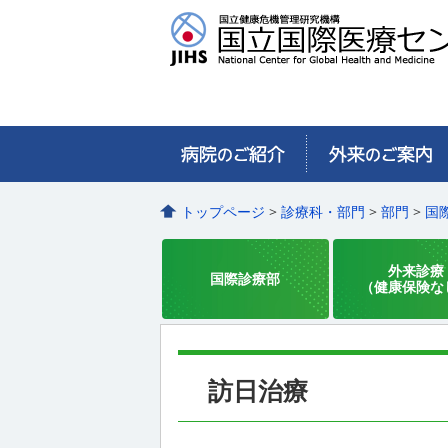
トップページ
>
診療科・部門
>
部門
>
国
外来診療
国際診療部
（健康保険な
訪日治療