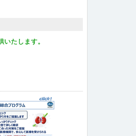
供いたします。
。
、