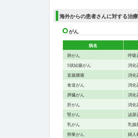
海外からの患者さんに対する治
がん
病名
肺がん
呼吸
S状結腸がん
消化
直腸腫瘍
消化
食道がん
消化
膵臓がん
消化
肝がん
消化
腎がん
泌尿
乳がん
乳腺
卵巣がん
婦人