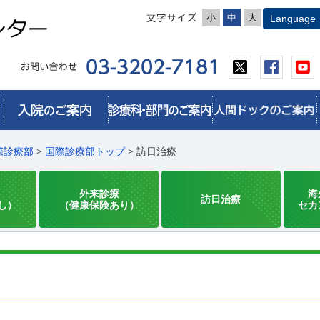
小
中
大
際診療部
>
国際診療部トップ
> 訪日治療
外来診療
海
訪日治療
し）
（健康保険あり）
セカ