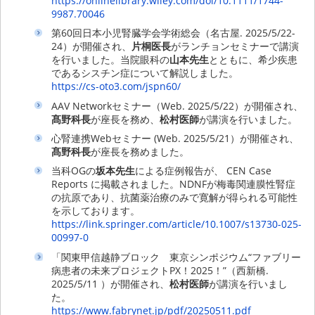
https://onlinelibrary.wiley.com/doi/10.1111/1744-
9987.70046
第60回日本小児腎臓学会学術総会（名古屋. 2025/5/22-
24）が開催され、
片桐医長
がランチョンセミナーで講演
を行いました。当院眼科の
山本先生
とともに、希少疾患
であるシスチン症について解説しました。
https://cs-oto3.com/jspn60/
AAV Networkセミナー（Web. 2025/5/22）が開催され、
髙野科長
が座長を務め、
松村医師
が講演を行いました。
心腎連携Webセミナー (Web. 2025/5/21）が開催され、
髙野科長
が座長を務めました。
当科OGの
坂本先生
による症例報告が、 CEN Case
Reports に掲載されました。NDNFが梅毒関連膜性腎症
の抗原であり、抗菌薬治療のみで寛解が得られる可能性
を示しております。
https://link.springer.com/article/10.1007/s13730-025-
00997-0
「関東甲信越静ブロック 東京シンポジウム“ファブリー
病患者の未来プロジェクトPX！2025！”（西新橋.
2025/5/11 ）が開催され、
松村医師
が講演を行いまし
た。
https://www.fabrynet.jp/pdf/20250511.pdf