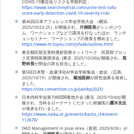
COVID-19重症化リスクを早期判定」
https://www.searchmytrial.com/urine-test-sofa-
score-early-detection-covid-19-severity-risk/
第46回日本アフェレシス学会学術大会 （横浜.
2025/10/23-25）が開催され、
片桐医長
がシンポジウ
ム、ワークショップなどで講演を行なったほか、ランチ
ョンセミナー、ワークショップの座長を務めました。
https://www.m-toyou.com/jsfa46/outline.html
東京都区部災害時透析医療ネットワーク 区西部ブロッ
ク災害時医療講演会. (東京. 2025/10/28)が開催され、
髙
野科長
が閉会の辞を担当しました。
第5回日本腎・血液浄化AI学会学術集会・総会 （広島.
2025/10/19）が開催され、
菊池医師
が研究成果を発表し
ました。
https://site.convention.co.jp/jainbp2025/
日本内科学会第708回関東地方会 (東京. 2025/10/4)が開
催され、当科をローテートくださった研修医の
露木先生
が発表を行いました。
https://www.naika.or.jp/events/kanto_chk/event-
112670/
DKD Management in Josai Area（新宿. 2025/9/26）が
開催され、
片桐医長
が講演を行いました。