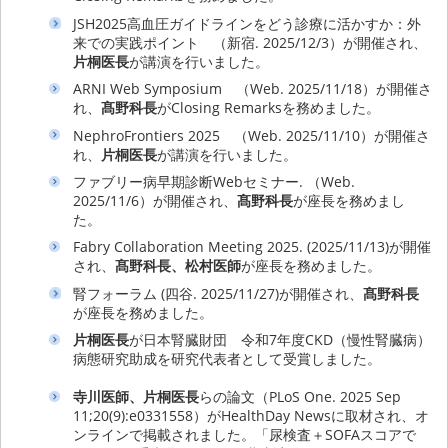
JSH2025高血圧ガイドラインをどう診療に活かすか：外
来での実践ポイント （新宿. 2025/12/3）が開催され、
片桐医長
が講演を行いました。
ARNI Web Symposium （Web. 2025/11/18）が開催さ
れ、
髙野科長
がClosing Remarksを務めました。
NephroFrontiers 2025 （Web. 2025/11/10）が開催さ
れ、
片桐医長
が講演を行いました。
ファブリー病早期診断Webセミナー. （Web.
2025/11/6）が開催され、
髙野科長
が座長を務めまし
た。
Fabry Collaboration Meeting 2025. (2025/11/13)が開催
され、
髙野科長、松村医師
が座長を務めました。
腎フォーラム (四谷. 2025/11/27)が開催され、
髙野科長
が座長を務めました。
片桐医長
が日本腎臓財団 令和7年度CKD（慢性腎臓病）
病態研究助成を研究代表者として受賞しました。
寺川医師、片桐医長
らの論文（PLoS One. 2025 Sep
11;20(9):e0331558）がHealthDay Newsに取材され、オ
ンラインで掲載されました。「尿検査＋SOFAスコアで