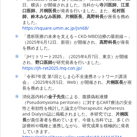
日、横浜）が開催されました。当科から
寺川医師、江里
口医師、片桐医長
が発表を行いました。また、
松村医
師、鈴木みなみ医師、片桐医長、髙野科長
が座長を務め
ました。
https://square.umin.ac.jp/jsn68/
「透析医療の未来を支える～CKD-MBD治療の最前線～」
（2025年6月12日、新宿）が開催され、
髙野科長
が座長
を務めました。
「JHリトリート2025」（2025年6月7日、東京）が開催
され、
野口医師
が研究発表を行いました。
https://jh-ret2025.mq-con.jp/
「令和7年度 第1回としま心不全連携ネットワーク講演
会」（2025年6月5日、Web）が開催され、
片桐医長
が座
長を務めました。
消化器内科の
金子先生
による、腹膜偽粘液腫
（Pseudomyxoma peritonei）に対するCART療法の安全
性と有効性を検討した論文がTherapeutic Apheresis
and Dialysis誌に掲載されました。本研究では、
片桐医
長
が責任著者を務めています。今後も当科では、多くの
診療科や職種と連携しながら、研究成果を積極的に発表
していきます。