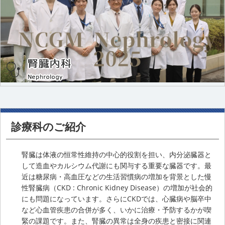
診療科のご紹介
腎臓は体液の恒常性維持の中心的役割を担い、内分泌臓器と
して造血やカルシウム代謝にも関与する重要な臓器です。最
近は糖尿病・高血圧などの生活習慣病の増加を背景とした慢
性腎臓病（CKD : Chronic Kidney Disease）の増加が社会的
にも問題になっています。さらにCKDでは、心臓病や脳卒中
など心血管疾患の合併が多く、いかに治療・予防するかが喫
緊の課題です。また、腎臓の異常は全身の疾患と密接に関連