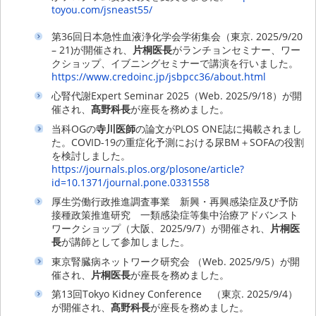
toyou.com/jsneast55/
第36回日本急性血液浄化学会学術集会（東京. 2025/9/20
– 21)が開催され、
片桐医長
がランチョンセミナー、ワー
クショップ、イブニングセミナーで講演を行いました。
https://www.credoinc.jp/jsbpcc36/about.html
心腎代謝Expert Seminar 2025（Web. 2025/9/18）が開
催され、
髙野科長
が座長を務めました。
当科OGの
寺川医師
の論文がPLOS ONE誌に掲載されまし
た。COVID-19の重症化予測における尿BM＋SOFAの役割
を検討しました。
https://journals.plos.org/plosone/article?
id=10.1371/journal.pone.0331558
厚生労働行政推進調査事業 新興・再興感染症及び予防
接種政策推進研究 一類感染症等集中治療アドバンスト
ワークショップ（大阪、2025/9/7）が開催され、
片桐医
長
が講師として参加しました。
東京腎臓病ネットワーク研究会 （Web. 2025/9/5）が開
催され、
片桐医長
が座長を務めました。
第13回Tokyo Kidney Conference （東京. 2025/9/4）
が開催され、
髙野科長
が座長を務めました。