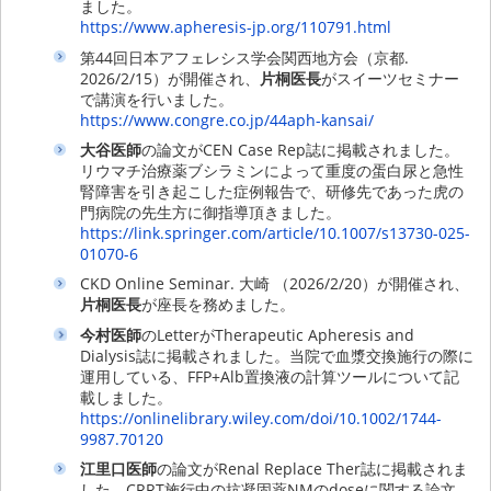
ました。
https://www.apheresis-jp.org/110791.html
第44回日本アフェレシス学会関西地方会（京都.
2026/2/15）が開催され、
片桐医長
がスイーツセミナー
で講演を行いました。
https://www.congre.co.jp/44aph-kansai/
大谷医師
の論文がCEN Case Rep誌に掲載されました。
リウマチ治療薬ブシラミンによって重度の蛋白尿と急性
腎障害を引き起こした症例報告で、研修先であった虎の
門病院の先生方に御指導頂きました。
https://link.springer.com/article/10.1007/s13730-025-
01070-6
CKD Online Seminar. 大崎 （2026/2/20）が開催され、
片桐医長
が座長を務めました。
今村医師
のLetterがTherapeutic Apheresis and
Dialysis誌に掲載されました。当院で血漿交換施行の際に
運用している、FFP+Alb置換液の計算ツールについて記
載しました。
https://onlinelibrary.wiley.com/doi/10.1002/1744-
9987.70120
江里口医師
の論文がRenal Replace Ther誌に掲載されま
した。CRRT施行中の抗凝固薬NMのdoseに関する論文