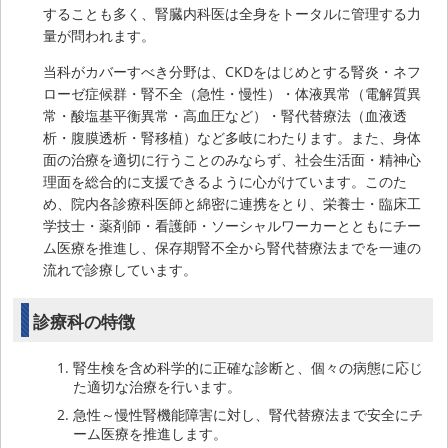
することも多く、腎臓内科医は全身をトータルに管理する力
量が問われます。
当科がカバーすべき分野は、CKDをはじめとする腎炎・ネフ
ローゼ症候群・腎不全（急性・慢性）・体液異常（電解質異
常・酸塩基平衡異常・高血圧など）・腎代替療法（血液透
析・腹膜透析・腎移植）など多岐にわたります。また、身体
面の治療を適切に行うことのみならず、社会生活面・精神心
理面を総合的に支援できるように心がけています。このた
め、院内各診療科医師と綿密に連携をとり、栄養士・臨床工
学技士・薬剤師・看護師・ソーシャルワーカーとともにチー
ム医療を推進し、保存期腎不全から腎代替療法までを一連の
流れで診療しています。
診療科の特徴
腎生検を含め科学的に正確な診断と、個々の病態に応じ
た適切な治療を行います。
急性～慢性腎機能障害に対し、腎代替療法まで安全にチ
ーム医療を推進します。