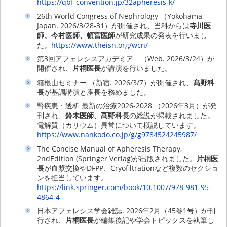
https://qbf-convention.jp/32apheresis-k/
26th World Congress of Nephrology （Yokohama,
Japan. 2026/3/28-31）が開催され、当科からは
寺川医
師、今村医師、頓宮医師
が研究成果の発表を行いまし
た。
https://www.theisn.org/wcn/
第3回アフェレシスアカデミア （Web. 2026/3/24）が
開催され、
片桐医長
が講演を行いました。
箱根山セミナー （新宿. 2026/3/7）が開催され、
髙野科
長
が基調講演と座長を務めました。
腎疾患・透析 最新の治療2026-2028 （2026年3月）が発
刊され、
鈴木医師、髙野科長
の総説が掲載されました。
電解質（カリウム）異常について概説しています。
https://www.nankodo.co.jp/g/g9784524245987/
The Concise Manual of Apheresis Therapy,
2ndEdition (Springer Verlag)が出版されました。
片桐医
長
が血漿交換やDFPP、Cryofiltrationなど複数のセクショ
ンを担当しています。
https://link.springer.com/book/10.1007/978-981-95-
4864-4
日本アフェレシス学会雑誌. 2026年2月（45巻1号）が刊
行され、
片桐医長
が編集後記や学会トピックスを執筆し