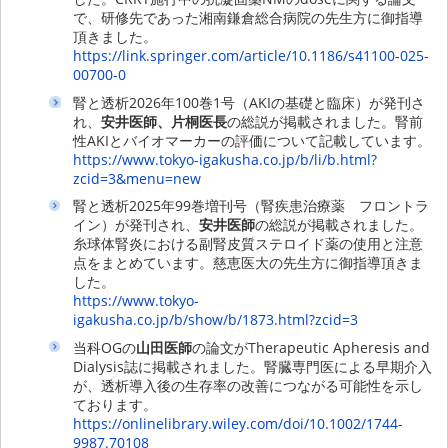
で、研修先であった湘南鎌倉総合病院の先生方に御指導
頂きました。
https://link.springer.com/article/10.1186/s41100-025-
00700-0
腎と透析2026年100巻1号（AKIの基礎と臨床）が発刊さ
れ、
安井医師、片桐医長
の総説が掲載されました。腎前
性AKIとバイオマーカーの評価について記載しています。
https://www.tokyo-igakusha.co.jp/b/li/b.html?
zcid=3&menu=new
腎と透析2025年99巻増刊号（腎疾患治療薬 フロントラ
イン）が発刊され、
安井医師
の総説が掲載されました。
糸球体腎炎における副腎皮質ステロイド薬の使用と注意
点をまとめています。慈恵医大の先生方に御指導頂きま
した。
https://www.tokyo-
igakusha.co.jp/b/show/b/1873.html?zcid=3
当科OGの
山田医師
の論文がTherapeutic Apheresis and
Dialysis誌に掲載されました。腎臓専門医による早期介入
が、透析導入後の生存率の改善につながる可能性を示し
ております。
https://onlinelibrary.wiley.com/doi/10.1002/1744-
9987.70108