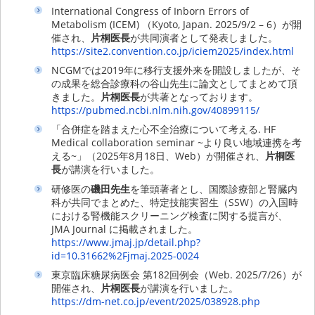
International Congress of Inborn Errors of
Metabolism (ICEM) （Kyoto, Japan. 2025/9/2 – 6）が開
催され、
片桐医長
が共同演者として発表しました。
https://site2.convention.co.jp/iciem2025/index.html
NCGMでは2019年に移行支援外来を開設しましたが、そ
の成果を総合診療科の谷山先生に論文としてまとめて頂
きました。
片桐医長
が共著となっております。
https://pubmed.ncbi.nlm.nih.gov/40899115/
「合併症を踏まえた心不全治療について考える. HF
Medical collaboration seminar ~より良い地域連携を考
える~」（2025年8月18日、Web）が開催され、
片桐医
長
が講演を行いました。
研修医の
磯田先生
を筆頭著者とし、国際診療部と腎臓内
科が共同でまとめた、特定技能実習生（SSW）の入国時
における腎機能スクリーニング検査に関する提言が、
JMA Journal に掲載されました。
https://www.jmaj.jp/detail.php?
id=10.31662%2Fjmaj.2025-0024
東京臨床糖尿病医会 第182回例会（Web. 2025/7/26）が
開催され、
片桐医長
が講演を行いました。
https://dm-net.co.jp/event/2025/038928.php