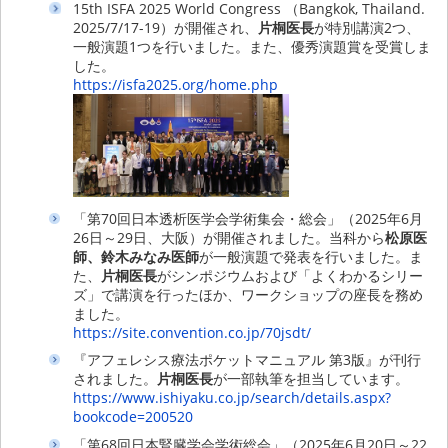
15th ISFA 2025 World Congress （Bangkok, Thailand.
2025/7/17-19）が開催され、
片桐医長
が特別講演2つ、
一般演題1つを行いました。
また、優秀演題賞を受賞しま
した。
https://isfa2025.org/home.php
「第70回日本透析医学会学術集会・総会」（2025年6月
26日～29日、大阪）が開催されました。当科から
松原医
師、鈴木みなみ医師
が一般演題で発表を行いました。ま
た、
片桐医長
がシンポジウムおよび「よくわかるシリー
ズ」で講演を行ったほか、ワークショップの座長を務め
ました。
https://site.convention.co.jp/70jsdt/
『アフェレシス療法ポケットマニュアル 第3版』が刊行
されました。
片桐医長
が一部執筆を担当しています。
https://www.ishiyaku.co.jp/search/details.aspx?
bookcode=200520
「第68回日本腎臓学会学術総会」（2025年6月20日～22