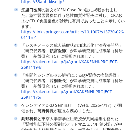
https://33aph-kkse.jp/
江里口医師
の論文がCEN Case Rep誌に掲載されまし
た。急性腎盂腎炎に伴う急性間質性腎炎に対し、CK7お
よびCD10免疫染色が診断に有用であったことを示してい
ます。
https://link.springer.com/article/10.1007/s13730-026-
01115-4
「シスチノーシス成人筋症状の加速老化と治療法開発」
（研究代表者
頓宮医師
）が科学研究費助成事業（科研
費） 基盤研究（C）に採択されました。
https://kaken.nii.ac.jp/ja/grant/KAKENHI-PROJECT-
26K11194/
「空間的シングルセル解析によるIgA腎症の病態評価」
（研究代表者
片桐医長
）が科学研究費助成事業（科研
費） 基盤研究（C）に採択されました。
https://kaken.nii.ac.jp/grant/KAKENHI-PROJECT-
26K11175/
ケレンディアDKD Seminar （Web. 2026/4/17）が開
催され、
髙野科長
が座長を務めました。
髙野科長
と東京大学南学正臣教授が共同編集を務めた
「腎機能低下時の薬剤ポケットマニュアル 第5版」が中
外医学社より刊行されました。当科からは、
片桐医長・