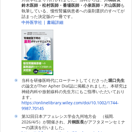
鈴木医師・松村医師・番場医師・小泉医師・片山医師
も
執筆している、慢性腎臓病患者への薬剤選択のすべてが
詰まった決定版の一冊です。
中外医学社 | 書籍詳細
当科を研修医時代にローテートしてくださった
堀口先生
の論文がTher Apher Dial誌に掲載されました。本研究は
神経内科や放射線科の先生方にもご指導いただいており
ます。
https://onlinelibrary.wiley.com/doi/10.1002/1744-
9987.70145
第32回日本アフェレシス学会九州地方会 （福岡.
2026/4/5）が開催され、
片桐医長
がアフタヌーンセミナ
ーの講演を行いました。