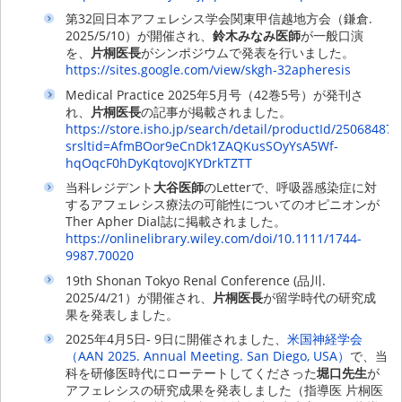
第32回日本アフェレシス学会関東甲信越地方会（鎌倉.
2025/5/10）が開催され、
鈴木みなみ医師
が一般口演
を、
片桐医長
がシンポジウムで発表を行いました。
https://sites.google.com/view/skgh-32apheresis
Medical Practice 2025年5月号（42巻5号）が発刊さ
れ、
片桐医長
の記事が掲載されました。
https://store.isho.jp/search/detail/productId/250684870
srsltid=AfmBOor9eCnDk1ZAQKusSOyYsA5Wf-
hqOqcF0hDyKqtovoJKYDrkTZTT
当科レジデント
大谷医師
のLetterで、呼吸器感染症に対
するアフェレシス療法の可能性についてのオピニオンが
Ther Apher Dial誌に掲載されました。
https://onlinelibrary.wiley.com/doi/10.1111/1744-
9987.70020
19th Shonan Tokyo Renal Conference (品川.
2025/4/21）が開催され、
片桐医長
が留学時代の研究成
果を発表しました。
2025年4月5日- 9日に開催されました、
米国神経学会
（AAN 2025. Annual Meeting. San Diego, USA）
で、当
科を研修医時代にローテートしてくださった
堀口先生
が
アフェレシスの研究成果を発表しました（指導医 片桐医