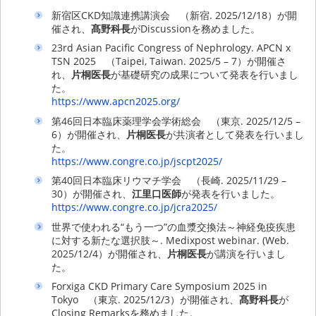
新宿区CKD知識連携講演会 （新宿. 2025/12/18）が開
催され、
髙野科長
がDiscussionを務めました。
23rd Asian Pacific Congress of Nephrology. APCN x
TSN 2025 （Taipei, Taiwan. 2025/5 – 7）が開催さ
れ、
片桐医長
が基礎研究の成果について発表を行いまし
た。
https://www.apcn2025.org/
第46回日本臨床薬理学会学術総会 （東京. 2025/12/5 –
6）が開催され、
片桐医長
が共演者として発表を行いまし
た。
https://www.congre.co.jp/jscpt2025/
第40回日本臨床リウマチ学会 （長崎. 2025/11/29 –
30）が開催され、
江里口医師
が発表を行いました。
https://www.congre.co.jp/jcra2025/
世界で使われる“もう一つ”の血漿交換法～神経免疫疾患
に対する新たな選択肢～. Medixpost webinar. (Web.
2025/12/4）が開催され、
片桐医長
が講演を行いまし
た。
Forxiga CKD Primary Care Symposium 2025 in
Tokyo （東京. 2025/12/3）が開催され、
髙野科長
が
Closing Remarksを務めました。