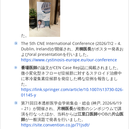
た。
The 5th CNE International Conference (2026/7/2 – 4.
Dublin, Ireland)が開催され、
片桐医長
がポスター発表お
よびoral presentationを行いました。
https://www.cystinosis-europe.eu/our-conference
番場医師
の論文がCEN Case Rep誌に掲載されました。
微小変化型ネフローゼ症候群に対するステロイド治療中
に寒冷凝集素症候群を発症した稀な症例を報告しまし
た。
https://link.springer.com/article/10.1007/s13730-026-
01145-y
第71回日本透析医学会学術集会・総会 (神戸, 2026/6/19
– 21）が開催され、
片桐医長
が複数のシンポジウムで講
演を行なったほか、当科からは
江里口医師
やOBの
片山医
師
が一般演題で発表を行いました。
https://site.convention.co.jp/71jsdt/