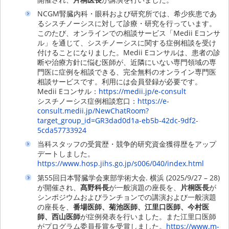
NCGM腎臓内科・眼科および研究所では、希少疾患であ
るシスチノーシスに対して診療・研究を行っています。
このたび、オンラインでの相談サービス「Medii Eコンサ
ル」を通じて、シスチノーシスに関する症例相談を受け
付けることになりました。Medii Eコンサルは、患者の診
断や治療方針に悩む医師が、近隣にいない専門領域の専
門医に症例を相談できる、完全無料のオンライン専門医
相談サービスです。利用には会員登録が必要です。
Medii Eコンサル：
https://medii.jp/e-consult
シスチノーシス症例相談窓口：
https://e-
consult.medii.jp/NewChatRoom?
target_group_id=GR3dad0d1a-eb5b-42dc-9df2-
5cda57733924
当科スタッフの受賞歴・競争的研究資金獲得歴をアップ
デートしました。
https://www.hosp.jihs.go.jp/s006/040/index.html
第55回日本腎臓学会東部学術大会. 横浜 (2025/9/27 – 28)
が開催され、
髙野科長
が一般演題の座長を、
片桐医長
が
シンポジウムおよびランチョンでの講演および一般演題
の座長を、
番場医師、菊池医師、江里口医師、今村医
師、西山医師
が症例発表を行いました。また江里口医師
がプログラム委員長賞を受賞しました。
https://www.m-