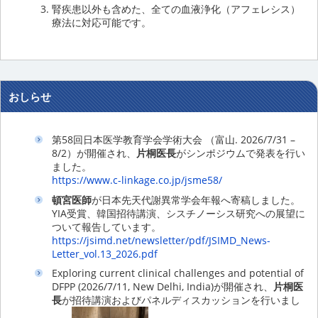
腎疾患以外も含めた、全ての血液浄化（アフェレシス）
療法に対応可能です。
おしらせ
第58回日本医学教育学会学術大会 （富山. 2026/7/31 –
8/2）が開催され、
片桐医長
がシンポジウムで発表を行い
ました。
https://www.c-linkage.co.jp/jsme58/
頓宮医師
が日本先天代謝異常学会年報へ寄稿しました。
YIA受賞、韓国招待講演、シスチノーシス研究への展望に
ついて報告しています。
https://jsimd.net/newsletter/pdf/JSIMD_News-
Letter_vol.13_2026.pdf
Exploring current clinical challenges and potential of
DFPP (2026/7/11, New Delhi, India)が開催され、
片桐医
長
が招待講演およびパネルディスカッションを行いまし