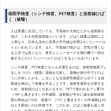
核医学検査（シンチ検査、PET検査）と放射線ひば
く（被曝）
人は普通に生活していても、宇宙線や大地などから放射線を
浴び、これを自然放射線といいます。ひばく線量は場所によ
り異なり、日本も含めた世界の平均値は年間2.4ミリシーベル
トといわれています。また、宇宙線の強さは、空気が薄くな
る上空では高くなり、東京とニューヨークを飛行機で一回往
復すると0.2ミリシーベルトひばくするといわれています。
シンチ検査、PET検査どちらも共通するのは、放射性物質でし
るしをつけた（標識）薬物を注射し、薬物が体の中でどのよ
うに分布したかを、しるしとなる放射性物質から出てくる放
射線を検出して画像を作ることです。放射性薬剤を注射する
ため、放射線ひばくがありますが、PETで使われるフッ素18
（18F と書きます）の半減期、放射能が半分に減る放射線物
質の寿命は110分、炭素11 （11C と書きます）の半減期は20
分と大変短いのが特徴です。このため、ひばく線量も低く抑
えられ、全身のひばく線量は2～3.5ミリシーベルトといわれ