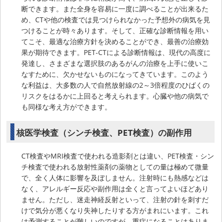
断できます。また全身を容易に一度に調べることが出来るた
め、CTや他の検査では見つけられなかった予想外の病気を見
つけることが時々あります。そして、正確な診断情報を用い
てこそ、最適な治療方針を決めることができ、最善の治療効
果が期待できます。PET-CTによる診断情報は、現代の高度に
発達し、さまざまな選択肢のあるがんの治療を上手に使いこ
なすために、欠かせないものになってきています。このよう
な利益は、大多数の人で自然放射線の2～3倍程度のひばくの
リスクをはるかに上回ると考えられます。心臓や他の病気で
も同様な考え方ができます。
核医学検査（シンチ検査、PET検査）の副作用
CT検査やMRI検査で使われる造影剤とは違い、PET検査・シン
チ検査で使われる放射性薬剤の薬物としての量は極めて微量
で、全く人体に影響を及ぼしません。注射時にも熱感などは
なく、アレルギー反応や副作用は全くと言ってよいほどあり
ません。ただし、迷走神経反射といって、注射の針を刺すだ
けで気分が悪くなり失神したりする方がまれにいます。これ
は予測することが難しいのですが、重症になることはありま