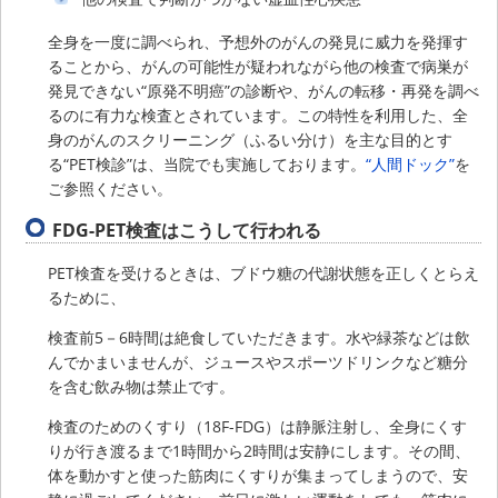
全身を一度に調べられ、予想外のがんの発見に威力を発揮す
ることから、がんの可能性が疑われながら他の検査で病巣が
発見できない“原発不明癌”の診断や、がんの転移・再発を調べ
るのに有力な検査とされています。この特性を利用した、全
身のがんのスクリーニング（ふるい分け）を主な目的とす
る“PET検診”は、当院でも実施しております。
“人間ドック”
を
ご参照ください。
FDG-PET検査はこうして行われる
PET検査を受けるときは、ブドウ糖の代謝状態を正しくとらえ
るために、
検査前5－6時間は絶食していただきます。水や緑茶などは飲
んでかまいませんが、ジュースやスポーツドリンクなど糖分
を含む飲み物は禁止です。
検査のためのくすり（18F-FDG）は静脈注射し、全身にくす
りが行き渡るまで1時間から2時間は安静にします。その間、
体を動かすと使った筋肉にくすりが集まってしまうので、安