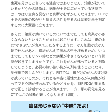
生死を分けると言っても過言ではありません。治療が効いて
いるかどうかの診断は、病巣が全身に広がっている状態で
は、やはり全身を見ないと判断がむずかしくなります。PETで
全身の病巣の広がりと病巣の活性を見るのは治療効果を判定
するのに大変役に立ちます。
さらに、治療が効いているのにいつまでたっても病巣が小さ
くならないということがまれに起こります。これは、傷の上
に"かさぶた"が出来てふたをするように、がん細胞が抗がん
剤で死んだあと、線維がふえて腫れの中を埋めるため、いつ
までたってもリンパ節などの病巣が小さくならないという状
態が起きてしまうからです。これをがんが残っていると判断
してしまうと、必要の無い強い抗がん剤を使うことになり、
副作用で苦しんだりします。PETでは、形だけのがんの抜け殻
が残っているのか、それとも本当に活性のあるがん細胞が残
ってブドウ糖が使われているかどうかを、18F-FDGが集まる
かで正しく診断することが出来ます。一方、形の変化を見る
CTではこの診断が難しくなります（図8）。