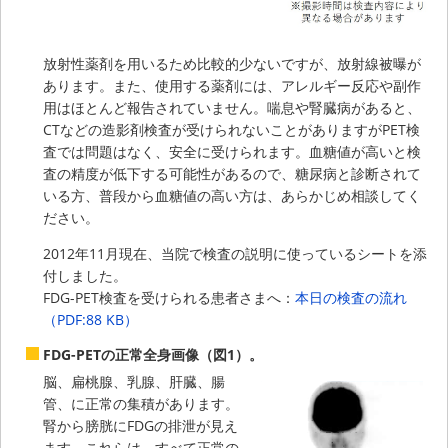
放射性薬剤を用いるため比較的少ないですが、放射線被曝が
あります。また、使用する薬剤には、アレルギー反応や副作
用はほとんど報告されていません。喘息や腎臓病があると、
CTなどの造影剤検査が受けられないことがありますがPET検
査では問題はなく、安全に受けられます。血糖値が高いと検
査の精度が低下する可能性があるので、糖尿病と診断されて
いる方、普段から血糖値の高い方は、あらかじめ相談してく
ださい。
2012年11月現在、当院で検査の説明に使っているシートを添
付しました。
FDG-PET検査を受けられる患者さまへ：
本日の検査の流れ
（PDF:88 KB）
FDG-PETの正常全身画像（図1）。
脳、扁桃腺、乳腺、肝臓、腸
管、に正常の集積があります。
腎から膀胱にFDGの排泄が見え
ます。これらは、すべて正常の