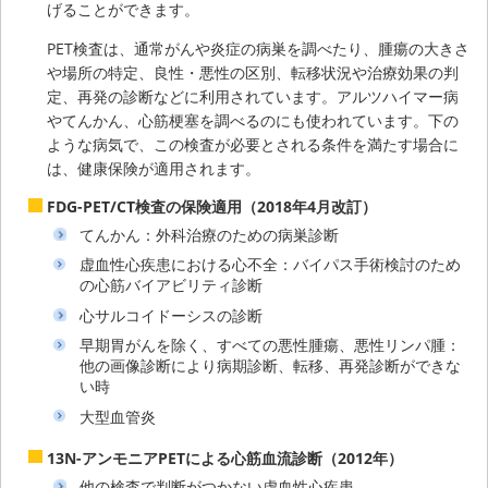
げることができます。
PET検査は、通常がんや炎症の病巣を調べたり、腫瘍の大きさ
や場所の特定、良性・悪性の区別、転移状況や治療効果の判
定、再発の診断などに利用されています。アルツハイマー病
やてんかん、心筋梗塞を調べるのにも使われています。下の
ような病気で、この検査が必要とされる条件を満たす場合に
は、健康保険が適用されます。
FDG-PET/CT検査の保険適用（2018年4月改訂）
てんかん：外科治療のための病巣診断
虚血性心疾患における心不全：バイパス手術検討のため
の心筋バイアビリティ診断
心サルコイドーシスの診断
早期胃がんを除く、すべての悪性腫瘍、悪性リンパ腫：
他の画像診断により病期診断、転移、再発診断ができな
い時
大型血管炎
13N-アンモニアPETによる心筋血流診断（2012年）
他の検査で判断がつかない虚血性心疾患