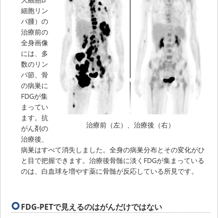
細胞リン
パ腫）の
治療前の
全身画像
には、多
数のリン
パ節、骨
の病巣に
FDGが集
まってい
ます。抗
治療前（左）、治療後（右）
がん剤の
治療後、
病巣はすべて消失しました。全身の病巣分布とその変化がひ
と目で把握できます。治療後骨髄に淡くFDGが集まっている
のは、白血球を増やす薬に骨髄が反応している所見です。
FDG-PETで見えるのはがんだけではない