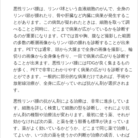
悪性リンパ腫は、リンパ球という血液細胞のがんで、全身の
リンパ節が腫れたり、骨や肝臓など内臓に病巣が発生するこ
とがあります。この病気が疑われたときは、細胞を取って調
べることと同時に、どこまで病巣が広がっているかを診断す
るのが重要になります。CTでは首や胸、腹など撮影した範囲
の多数の断層画像からリンパ節の腫れを診断することが出来
ます。PETでは通常、頭から大腿まで全身の画像を撮影し、輪
切りの画像から全身像を作り、一目で病巣の広がりを診断す
ることが出来ます。悪性リンパ腫にはFDGが良く集まるもの
が多く、PETで非常にわかりやすく病巣の広がりを診断するこ
とができます。一般的に部分的な病巣だけであれば、手術や
放射線治療が、全身に広がっていれば抗がん剤が選択されま
す。
悪性リンパ腫の抗がん剤による治療は、非常に進歩していま
す。細胞を詳しく検査して細胞の型を診断し、それにより抗
がん剤の種類や治療法が変わります。最初に使う薬、それが
効かなければ次の薬、と薬を使う順番も標準が決まっていま
す。薬がよく効いているかどうか、どこまで同じ薬で治療し
てよいか、いつ次の薬を使うかの判断が治療の成否、いわば