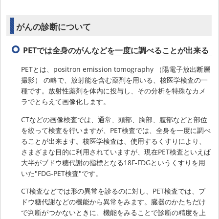
がんの診断について
PETでは全身のがんなどを一度に調べることが出来る
PETとは、positron emission tomography （陽電子放出断層
撮影） の略で、放射能を含む薬剤を用いる、核医学検査の一
種です。放射性薬剤を体内に投与し、その分析を特殊なカメ
ラでとらえて画像化します。
CTなどの画像検査では、通常、頭部、胸部、腹部などと部位
を絞って検査を行いますが、PET検査では、全身を一度に調べ
ることが出来ます。核医学検査は、使用するくすりにより、
さまざまな目的に利用されていますが、現在PET検査といえば
大半がブドウ糖代謝の指標となる18F-FDGというくすりを用
いた"FDG-PET検査"です。
CT検査などでは形の異常を診るのに対し、PET検査では、ブ
ドウ糖代謝などの機能から異常をみます。臓器のかたちだけ
で判断がつかないときに、機能をみることで診断の精度を上