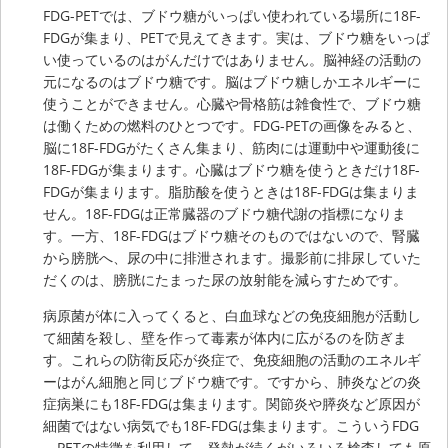
FDG-PETでは、ブドウ糖がいっぱい使われている場所に18F-
FDGが集まり、PETで見えてきます。実は、ブドウ糖をいっぱ
い使っているのはがんだけではありません。脳神経の活動の
元になるのはブドウ糖です。脳はブドウ糖しかエネルギーに
使うことができません。心臓や骨格筋は雑食性で、ブドウ糖
は働くための燃料のひとつです。FDG-PETの画像をみると、
脳に18F-FDGがたくさん集まり、筋肉には運動中や運動後に
18F-FDGが集まります。心臓はブドウ糖を使うときだけ18F-
FDGが集まります。脂肪酸を使うときは18F-FDGは集まりま
せん。18F-FDGは正常臓器のブドウ糖代謝の指標になりま
す。一方、18F-FDGはブドウ糖そのものではないので、腎臓
から膀胱へ、尿の中に排泄されます。撮影前に排尿していた
だくのは、膀胱にたまった尿の放射能を減らすためです。
病原菌が体に入ってくると、白血球などの免疫細胞が活動し
て細菌を殺し、壁を作って毒素が体内に広がるのを防ぎま
す。これらの防衛反応が炎症で、免疫細胞の活動のエネルギ
ーはがん細胞と同じブドウ糖です。ですから、肺炎などの炎
症病巣にも18F-FDGは集まります。関節炎や膵炎など原因が
細菌ではない病気でも18F-FDGは集まります。こういうFDG
－PETの特徴を利用して、発熱が続くがいろいろ検査しても原