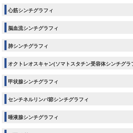
心筋シンチグラフィ
脳血流シンチグラフィ
肺シンチグラフィ
オクトレオスキャン(ソマトスタチン受容体シンチグラ
甲状腺シンチグラフィ
センチネルリンパ節シンチグラフィ
唾液腺シンチグラフィ