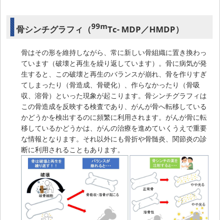
99m
骨シンチグラフィ（
Tc- MDP／HMDP）
骨はその形を維持しながら、常に新しい骨組織に置き換わっ
ています（破壊と再生を繰り返しています）。骨に病気が発
生すると、この破壊と再生のバランスが崩れ、骨を作りすぎ
てしまったり（骨造成、骨硬化）、作らなかったり（骨吸
収、溶骨）といった現象が起こります。骨シンチグラフィは
この骨造成を反映する検査であり、がんが骨へ転移している
かどうかを検出するのに頻繁に利用されます。がんが骨に転
移しているかどうかは、がんの治療を進めていくうえで重要
な情報となります。それ以外にも骨折や骨髄炎、関節炎の診
断に利用されることもあります。