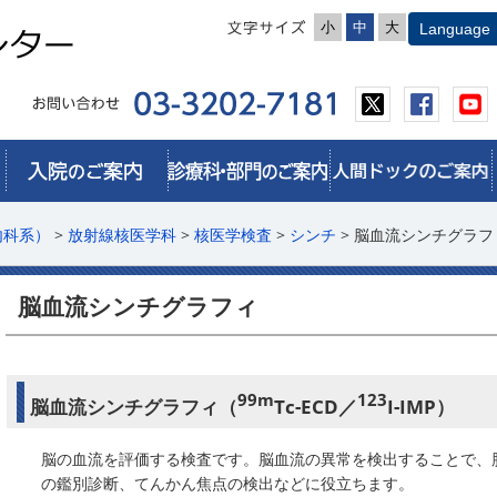
小
中
大
内科系）
>
放射線核医学科
>
核医学検査
>
シンチ
> 脳血流シンチグラフ
脳血流シンチグラフィ
99m
123
脳血流シンチグラフィ（
Tc-ECD／
I-IMP）
脳の血流を評価する検査です。脳血流の異常を検出することで、
の鑑別診断、てんかん焦点の検出などに役立ちます。