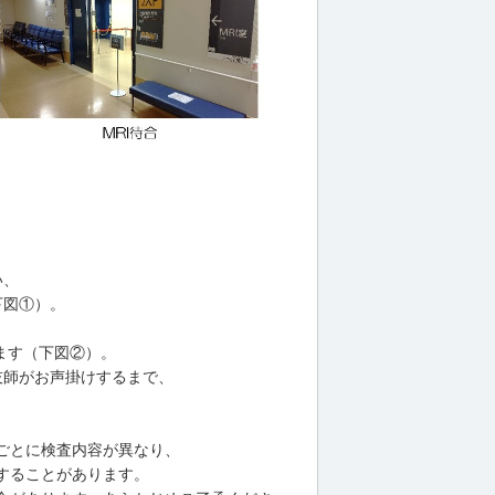
い、
下図①）。
ます（下図②）。
当技師がお声掛けするまで、
ごとに検査内容が異なり、
することがあります。