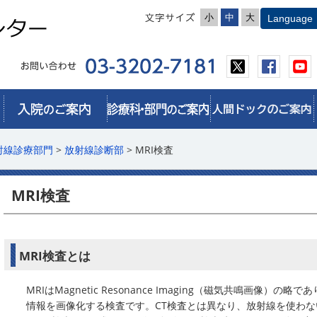
小
中
大
射線診療部門
>
放射線診断部
> MRI検査
MRI検査
MRI検査とは
MRIはMagnetic Resonance Imaging（磁気共鳴画像
情報を画像化する検査です。CT検査とは異なり、放射線を使わ