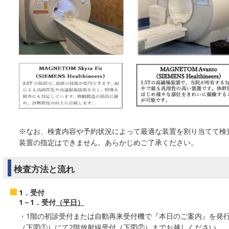
※なお、検査内容や予約状況によって最適な装置を割り当てて検査
装置の指定はできません。あらかじめご了承ください。
検査方法と流れ
1．受付
1－1．受付
（平日）
・1階の初診受付または自動再来受付機で『本日のご案内』を発
（下図①）にて2階放射線受付（下図②）までお越しください。