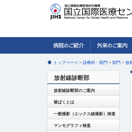
トップページ
>
診療科・部門
>
部門
>
放
放射線診断部
放射線診断部のご案内
被ばくとは
一般撮影（エックス線撮影）検査
マンモグラフィ検査