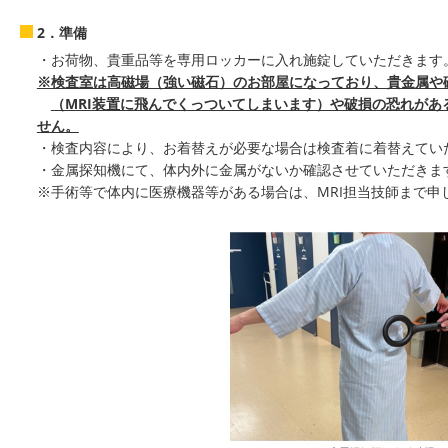
2．準備
・お荷物、貴重品等を専用ロッカーに入れ施錠していただきます
※検査室は高磁場（強い磁石）のお部屋になっており、貴金属や
（MRI装置に飛んでくっついてしまいます）や破損の恐れがあ
せん。
・検査内容により、お着替えが必要な場合は検査着に着替えてい
・金属探知機にて、体内外に金属がないか確認させていただきま
※手術等で体内に医療機器等がある場合は、MRI担当技師まで申