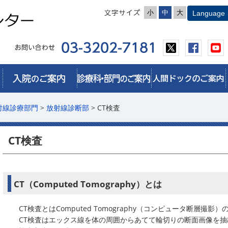
小
中
大
射線診療部門
>
放射線診断部
> CT検査
CT検査
CT（Computed Tomography）とは
CT検査とはComputed Tomography（コンピュータ断層撮影
CT検査はエックス線を体の周囲からあてて輪切りの断面画像を