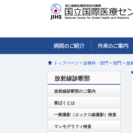
トップページ
>
診療科・部門
>
部門
>
放
放射線診断部
放射線診断部のご案内
被ばくとは
一般撮影（エックス線撮影）検査
マンモグラフィ検査