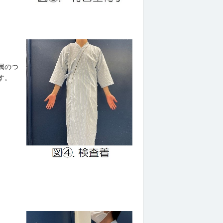
属のつ
す。