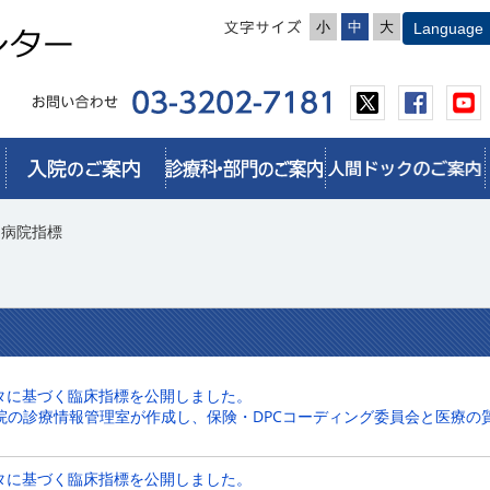
小
中
大
ー病院指標
ンター病院指標
ータに基づく臨床指標を公開しました。
院の診療情報管理室が作成し、保険・DPCコーディング委員会と医療の
ータに基づく臨床指標を公開しました。