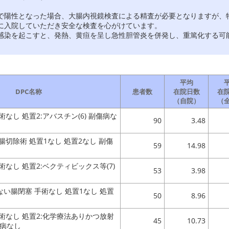
で陽性となった場合、大腸内視鏡検査による精査が必要となりますが、特
に入院していただき安全な検査を心がけています。
感染を起こすと、発熱、黄疸を呈し急性胆管炎を併発し、重篤化する可
平均
DPC名称
患者数
在院日数
在
（自院）
（
なし 処置2:アバスチン(6) 副傷病な
90
3.48
腸切除術 処置1なし 処置2なし 副傷
59
14.98
なし 処置2:ベクティビックス等(7)
53
3.98
い腸閉塞 手術なし 処置1なし 処置
50
8.96
術なし 処置2:化学療法ありかつ放射
45
10.73
傷病なし