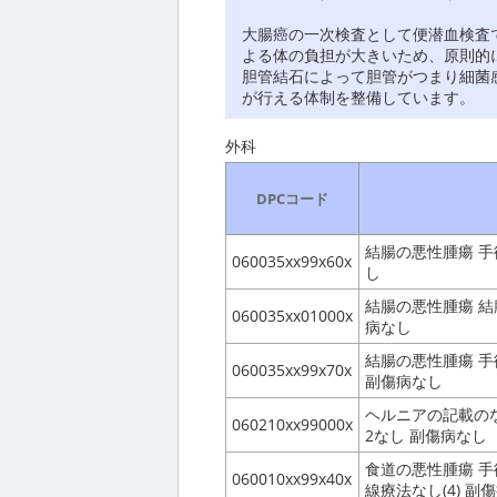
大腸癌の一次検査として便潜血検査
よる体の負担が大きいため、原則的
胆管結石によって胆管がつまり細菌
が行える体制を整備しています。
外科
DPCコード
結腸の悪性腫瘍 手術
060035xx99x60x
し
結腸の悪性腫瘍 結
060035xx01000x
病なし
結腸の悪性腫瘍 手術
060035xx99x70x
副傷病なし
ヘルニアの記載のな
060210xx99000x
2なし 副傷病なし
食道の悪性腫瘍 手
060010xx99x40x
線療法なし(4) 副