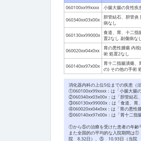
060100xx99xxxx
小腸大腸の良性疾
胆管結石、胆管炎 
060340xx03x00x
病なし
食道、胃、十二指腸
060130xx99000x
置2なし 副傷病な
胃の悪性腫瘍 内
060020xx04x0xx
術 処置2なし
胃十二指腸潰瘍、
060140xx97x00x
の) その他の手術 
消化器内科の上位5位までの疾患（
①060100xx99xxxx：は「小
②060340xx03x00x：は「胆
③060130xx99000x：は「食
④060020xx04x0xx：は「
⑤060140xx97x00x：は「
①から⑤の治療を受けた患者の年齢平均は①
また全国的の平均的な入院期間は① 3.0
院 8.32日）、⑤ 10.93日（当院