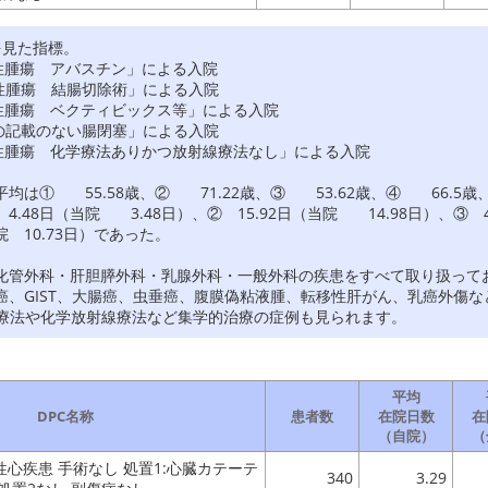
を見た指標。
腸の悪性腫瘍 アバスチン」による入院
腸の悪性腫瘍 結腸切除術」による入院
腸の悪性腫瘍 ベクティビックス等」による入院
ルニアの記載のない腸閉塞」による入院
食道の悪性腫瘍 化学療法ありかつ放射線療法なし」による入院
は① 55.58歳、② 71.22歳、③ 53.62歳、④ 66.5歳
48日（当院 3.48日）、② 15.92日（当院 14.98日）、③ 4.
院 10.73日）であった。
化管外科・肝胆膵外科・乳腺外科・一般外科の疾患をすべて取り扱って
癌、GIST、大腸癌、虫垂癌、腹膜偽粘液腫、転移性肝がん、乳癌外傷
す。化学療法や化学放射線療法など集学的治療の症例も見られます。
平均
DPC名称
患者数
在院日数
在
（自院）
（
心疾患 手術なし 処置1:心臓カテーテ
340
3.29