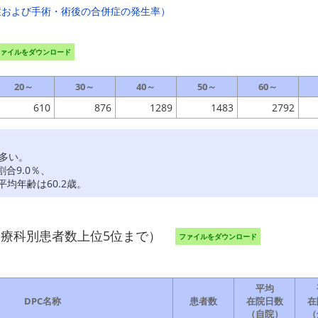
症および手術・術後の合併症の発生率）
ファイルをダウンロード
20～
30～
40～
50～
60～
610
876
1289
1483
2792
。
も多い。
合9.0％、
平均年齢は60.2歳。
療科別患者数上位5位まで）
ファイルをダウンロード
平均
DPC名称
患者数
在院日数
在
（自院）
（