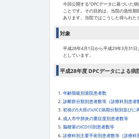
今回公開する“DPCデータに基づいた
ことです。その目的は、当院の急性期
あります。当院ではこうした得られた
対象
平成28年4月1日から平成29年3月
としています。
平成28年度 DPCデータによる病
年齢階級別退院患者数
診断群分類別患者数等（診療科別患者
初発の5大癌のUICC病期分類別並びに
成人市中肺炎の重症度別患者数等
脳梗塞のICD10別患者数等
診療科別主要手術別患者数等（診療科