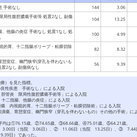
患 手術なし
144
3.06
限局性腹腔膿瘍手術等 処置2なし 副傷
104
13.25
、他腸の炎症 手術なし 処置1なし 処
100
4.99
し
視鏡的胃、十二指腸ポリープ・粘膜切除
82
8.32
胃憩室症、幽門狭窄(穿孔を伴わないも
56
9.39
処置2なし 副傷病なし
治療）を見た指標。
腸大腸の良性疾患 手術なし」による入院
管結石、胆管炎 限局性腹腔膿瘍手術等」による入院
道、胃、十二指腸、他腸の炎症」による入院
胃の悪性腫瘍 内視鏡的胃、十二指腸ポリープ・粘膜切除術」による入院
胃十二指腸潰瘍、胃憩室症、幽門狭窄（穿孔を伴わないもの）その他の手術」に
76.15歳、②74.65歳、③68.66歳、④75.01歳、⑤64.21歳。
0日（当院 3.06日）、② 11.06日（当院 13.25日）、③ 7.44
 9.39日）であった。