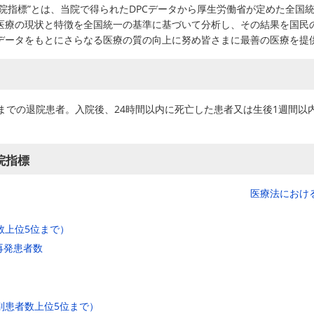
病院指標”とは、当院で得られたDPCデータから厚生労働省が定めた全
医療の現状と特徴を全国統一の基準に基づいて分析し、その結果を国民
データをもとにさらなる医療の質の向上に努め皆さまに最善の医療を提
31日までの退院患者。入院後、24時間以内に死亡した患者又は生後1週間
院指標
医療法におけ
数上位5位まで）
再発患者数
別患者数上位5位まで）