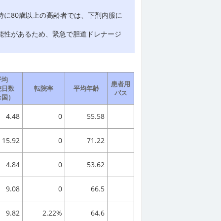
に80歳以上の高齢者では、下剤内服に
能性があるため、緊急で胆道ドレナージ
平均
患者用
院日数
転院率
平均年齢
パス
全国）
4.48
0
55.58
15.92
0
71.22
4.84
0
53.62
9.08
0
66.5
9.82
2.22%
64.6