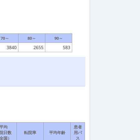
70～
80～
90～
3840
2655
583
平均
患者
院日数
転院率
平均年齢
用パ
全国）
ス