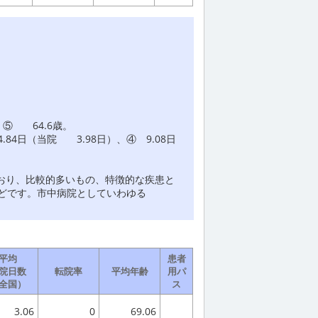
、⑤ 64.6歳。
84日（当院 3.98日）、④ 9.08日
おり、比較的多いもの、特徴的な疾患と
などです。市中病院としていわゆる
平均
患者
院日数
転院率
平均年齢
用パ
全国）
ス
3.06
0
69.06