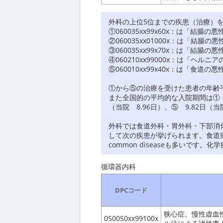
外科の上位5位までの疾患（治療）
①060035xx99x60x：は「結
②060035xx01000x：は「結
③060035xx99x70x：は「結
④060210xx99000x：は「ヘ
⑤060010xx99x40x：は「
①から⑤の治療を受けた患者の年齢平均
また全国的の平均的な入院期間は① 4.
（当院 8.96日）、⑤ 9.82日（当
外科では食道外科・胃外科・下部消
して次の疾患が挙げられます。食道
common diseaseも多いで
循環器内科
DPCコード
狭心症、慢性虚血性
050050xx99100x