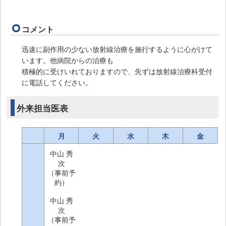
コメント
迅速に副作用の少ない放射線治療を施行するように心がけて
います。他病院からの治療も
積極的に受けいれておりますので、先ずは放射線治療科受付
に電話してください。
外来担当医表
月
火
水
木
金
中山 秀
次
（事前予
約）
中山 秀
次
（事前予