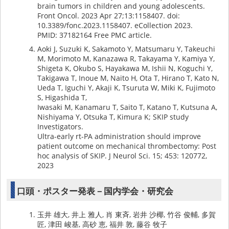
brain tumors in children and young adolescents.
Front Oncol. 2023 Apr 27;13:1158407. doi:
10.3389/fonc.2023.1158407. eCollection 2023.
PMID: 37182164 Free PMC article.
Aoki J, Suzuki K, Sakamoto Y, Matsumaru Y, Takeuchi
M, Morimoto M, Kanazawa R, Takayama Y, Kamiya Y,
Shigeta K, Okubo S, Hayakawa M, Ishii N, Koguchi Y,
Takigawa T, Inoue M, Naito H, Ota T, Hirano T, Kato N,
Ueda T, Iguchi Y, Akaji K, Tsuruta W, Miki K, Fujimoto
S, Higashida T,
Iwasaki M, Kanamaru T, Saito T, Katano T, Kutsuna A,
Nishiyama Y, Otsuka T, Kimura K; SKIP study
Investigators.
Ultra-early rt-PA administration should improve
patient outcome on mechanical thrombectomy: Post
hoc analysis of SKIP. J Neurol Sci. 15; 453: 120772,
2023
口頭・ポスター発表－国内学会・研究会
玉井 雄大, 井上 雅人, 肖 東斉, 岩井 沙椰, 竹谷 俊輔, 多賀
匠, 津田 峻基, 高砂 恵, 福井 敦, 藤谷 牧子