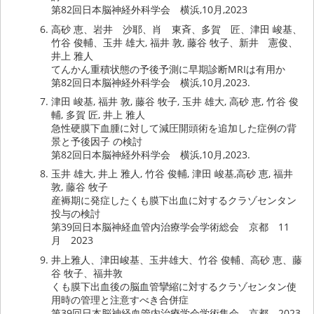
第82回日本脳神経外科学会 横浜,10月,2023
高砂 恵、岩井 沙耶、肖 東斉、多賀 匠、津田 峻基、
竹谷 俊輔、玉井 雄大, 福井 敦, 藤谷 牧子、新井 憲俊、
井上 雅人
てんかん重積状態の予後予測に早期診断MRIは有用か
第82回日本脳神経外科学会 横浜,10月,2023.
津田 峻基, 福井 敦, 藤谷 牧子, 玉井 雄大, 高砂 恵, 竹谷 俊
輔, 多賀 匠, 井上 雅人
急性硬膜下血腫に対して減圧開頭術を追加した症例の背
景と予後因子 の検討
第82回日本脳神経外科学会 横浜,10月,2023.
玉井 雄大, 井上 雅人, 竹谷 俊輔, 津田 峻基,高砂 恵, 福井
敦, 藤谷 牧子
産褥期に発症したくも膜下出血に対するクラゾセンタン
投与の検討
第39回日本脳神経血管内治療学会学術総会 京都 11
月 2023
井上雅人、津田峻基、玉井雄大、竹谷 俊輔、高砂 恵、藤
谷 牧子、福井敦
くも膜下出血後の脳血管攣縮に対するクラゾセンタン使
用時の管理と注意すべき合併症
第39回日本脳神経血管内治療学会学術集会、京都、2023