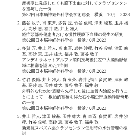
産褥期に発症したくも膜下出血に対してクラゾセンタン
を投与した一例
第82回日本脳神経外科学会学術総会 横浜 10月 2023
藤谷 牧子, 肖 東斉, 多賀 匠, 竹谷 俊輔, 津田 峻基, 玉井 雄
大, 高砂 恵, 福井 敦, 井上 雅人
軽症頭部外傷患者おける慢性硬膜下血腫の発生の研究
第82回日本脳神経外科学会 横浜,10月,2023.
多賀 匠, 井上 雅人, 肖 東斉, 岩井 沙椰, 竹谷 俊輔, 津田 峻
基, 高砂 恵, 玉井 雄大, 福井 敦, 藤谷 牧子
アンデキサネットアルファ製剤投与後に左中大脳動脈領
域に梗塞を認 めた1症例
第82回日本脳神経外科学会 横浜,10月,2023
竹谷 俊輔, 井上 雅人, 肖 東斉, 岩井 沙耶, 多賀 匠, 津田 峻
基, 高砂 恵, 玉井 雄大, 藤谷 牧子, 福井 敦
外科的なfeeder遮断を先行した後に血管内治療を行うこ
とによって 根治的塞栓を得た右小脳虫部脳動静脈奇形
の一例
第82回日本脳神経外科学会 横浜,10月,2023
井上 雅人, 津田 峻基, 玉井 雄大, 肖 東斉, 多賀 匠, 岩井 沙
椰, 竹谷 俊輔, 高砂 恵, 藤谷 牧子, 福井 敦
新規抗スパズム薬クラゾセンタン使用時の水分管理の検
討