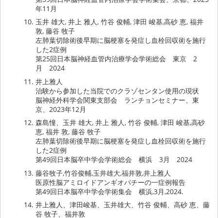
年11月
玉井 雄大, 井上 雅人, 竹谷 俊輔, 津田 峻基,高砂 恵, 福井
敦, 藤谷 牧子
左肺葉切除術後早期に脳梗塞を発症し血栓回収術を施行
した2症例
第25回日本脳神経血管内治療学会学術総会 東京 2
月 2024
井上雅人
治験から参加した当院でのクラゾセンタン使用の現状
脳神経外科学会関東支部会 ランチョンセミナー、東
京、2023年12月
森島憧、玉井 雄大, 井上 雅人, 竹谷 俊輔, 津田 峻基,高砂
恵, 福井 敦, 藤谷 牧子
左肺葉切除術後早期に脳梗塞を発症し血栓回収術を施行
した2症例
第49回日本脳卒中学会学術総会 横浜 3月 2024
藤谷牧子,竹谷俊輔,玉井雄大,福井敦,井上雅人
医原性脳アミロイドアンギオパチーの一症例報告
第49回日本脳卒中学会学術集会 横浜,3月,2024.
井上雅人、津田峻基、玉井雄大、竹谷 俊輔、高砂 恵、藤
谷 牧子、福井敦