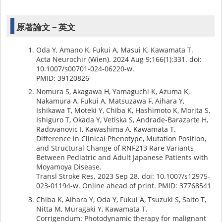
原著論文－英文
Oda Y, Amano K, Fukui A, Masui K, Kawamata T.
Acta Neurochir (Wien). 2024 Aug 9;166(1):331. doi:
10.1007/s00701-024-06220-w.
PMID: 39120826
Nomura S, Akagawa H, Yamaguchi K, Azuma K,
Nakamura A, Fukui A, Matsuzawa F, Aihara Y,
Ishikawa T, Moteki Y, Chiba K, Hashimoto K, Morita S,
Ishiguro T, Okada Y, Vetiska S, Andrade-Barazarte H,
Radovanovic I, Kawashima A, Kawamata T.
Difference in Clinical Phenotype, Mutation Position,
and Structural Change of RNF213 Rare Variants
Between Pediatric and Adult Japanese Patients with
Moyamoya Disease.
Transl Stroke Res. 2023 Sep 28. doi: 10.1007/s12975-
023-01194-w. Online ahead of print. PMID: 37768541
Chiba K, Aihara Y, Oda Y, Fukui A, Tsuzuki S, Saito T,
Nitta M, Muragaki Y, Kawamata T.
Corrigendum: Photodynamic therapy for malignant