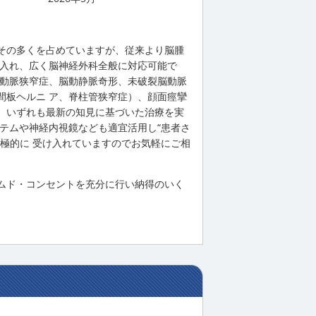
その多くを占めていますが、従来より脳腫
を入れ、広く脳神経外科全般に対応可能で
頸動脈狭窄症、脳動静脈奇形、未破裂脳動脈
間板ヘルニ ア、脊柱管狭窄症）、顔面痙攣
、いずれも最新の知見に基づいた治療を実
テムや神経内視鏡なども適宜活用し“患者さ
極的に 受け入れていますのでお気軽にご相
ムド・コンセントを充分に行い納得のいく