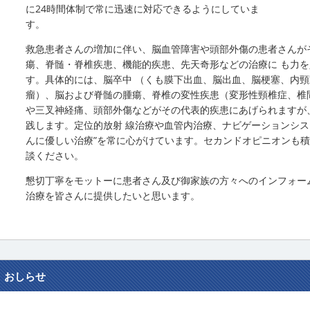
に24時間体制で常に迅速に対応できるようにしていま
す。
救急患者さんの増加に伴い、脳血管障害や頭部外傷の患者さんが
瘍、脊髄・脊椎疾患、機能的疾患、先天奇形などの治療に も力
す。具体的には、脳卒中 （くも膜下出血、脳出血、脳梗塞、内
瘤）、脳および脊髄の腫瘍、脊椎の変性疾患（変形性頸椎症、椎
や三叉神経痛、頭部外傷などがその代表的疾患にあげられますが
践します。定位的放射 線治療や血管内治療、ナビゲーションシス
んに優しい治療”を常に心がけています。セカンドオピニオンも積
談ください。
懇切丁寧をモットーに患者さん及び御家族の方々へのインフォー
治療を皆さんに提供したいと思います。
おしらせ