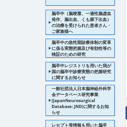
脳卒中（脳梗塞、一過性脳虚血
発作、脳出血、くも膜下出血）
の治療を受けられた患者さん・
ご家族様へ
脳卒中の急性期診療体制の変革
に係る実態把握及び有効性等の
検証のための研究
脳卒中レジストリを用いた我が
国の脳卒中診療実態の把握研究
に関するお知らせ
一般社団法人日本脳神経外科学
会データベース研究事業
(JapanNeurosurgical
Database: JND)に関するお知
らせ
レセプト等情報を用いた脳卒