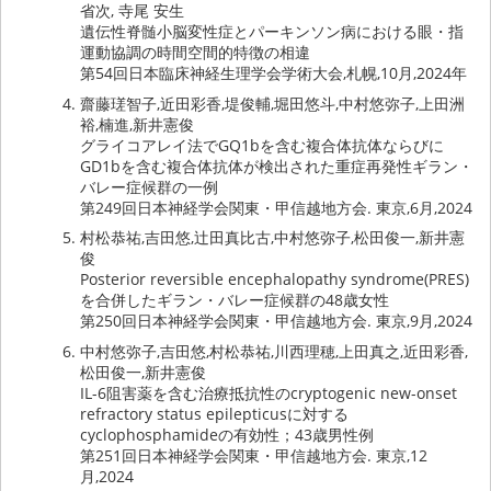
省次, 寺尾 安生
遺伝性脊髄小脳変性症とパーキンソン病における眼・指
運動協調の時間空間的特徴の相違
第54回日本臨床神経生理学会学術大会,札幌,10月,2024年
齋藤瑳智子,近田彩香,堤俊輔,堀田悠斗,中村悠弥子,上田洲
裕,楠進,新井憲俊
グライコアレイ法でGQ1bを含む複合体抗体ならびに
GD1bを含む複合体抗体が検出された重症再発性ギラン・
バレー症候群の一例
第249回日本神経学会関東・甲信越地方会. 東京,6月,2024
村松恭祐,吉田悠,辻田真比古,中村悠弥子,松田俊一,新井憲
俊
Posterior reversible encephalopathy syndrome(PRES)
を合併したギラン・バレー症候群の48歳女性
第250回日本神経学会関東・甲信越地方会. 東京,9月,2024
中村悠弥子,吉田悠,村松恭祐,川西理穂,上田真之,近田彩香,
松田俊一,新井憲俊
IL-6阻害薬を含む治療抵抗性のcryptogenic new-onset
refractory status epilepticusに対する
cyclophosphamideの有効性；43歳男性例
第251回日本神経学会関東・甲信越地方会. 東京,12
月,2024