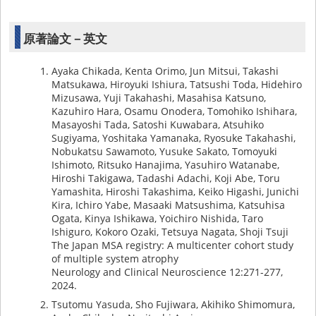
原著論文－英文
Ayaka Chikada, Kenta Orimo, Jun Mitsui, Takashi
Matsukawa, Hiroyuki Ishiura, Tatsushi Toda, Hidehiro
Mizusawa, Yuji Takahashi, Masahisa Katsuno,
Kazuhiro Hara, Osamu Onodera, Tomohiko Ishihara,
Masayoshi Tada, Satoshi Kuwabara, Atsuhiko
Sugiyama, Yoshitaka Yamanaka, Ryosuke Takahashi,
Nobukatsu Sawamoto, Yusuke Sakato, Tomoyuki
Ishimoto, Ritsuko Hanajima, Yasuhiro Watanabe,
Hiroshi Takigawa, Tadashi Adachi, Koji Abe, Toru
Yamashita, Hiroshi Takashima, Keiko Higashi, Junichi
Kira, Ichiro Yabe, Masaaki Matsushima, Katsuhisa
Ogata, Kinya Ishikawa, Yoichiro Nishida, Taro
Ishiguro, Kokoro Ozaki, Tetsuya Nagata, Shoji Tsuji
The Japan MSA registry: A multicenter cohort study
of multiple system atrophy
Neurology and Clinical Neuroscience 12:271-277,
2024.
Tsutomu Yasuda, Sho Fujiwara, Akihiko Shimomura,