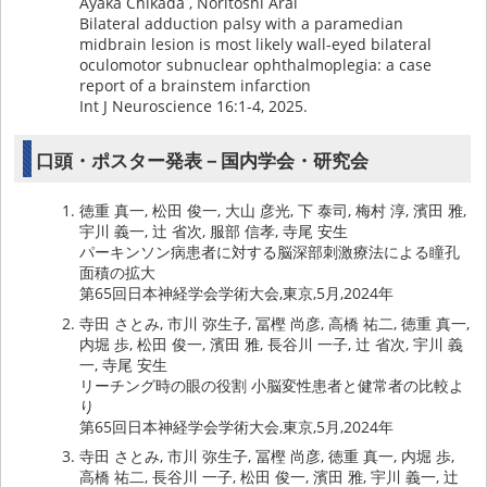
Ayaka Chikada , Noritoshi Arai
Bilateral adduction palsy with a paramedian
midbrain lesion is most likely wall-eyed bilateral
oculomotor subnuclear ophthalmoplegia: a case
report of a brainstem infarction
Int J Neuroscience 16:1-4, 2025.
口頭・ポスター発表－国内学会・研究会
徳重 真一, 松田 俊一, 大山 彦光, 下 泰司, 梅村 淳, 濱田 雅,
宇川 義一, 辻 省次, 服部 信孝, 寺尾 安生
パーキンソン病患者に対する脳深部刺激療法による瞳孔
面積の拡大
第65回日本神経学会学術大会,東京,5月,2024年
寺田 さとみ, 市川 弥生子, 冨樫 尚彦, 高橋 祐二, 徳重 真一,
内堀 歩, 松田 俊一, 濱田 雅, 長谷川 一子, 辻 省次, 宇川 義
一, 寺尾 安生
リーチング時の眼の役割 小脳変性患者と健常者の比較よ
り
第65回日本神経学会学術大会,東京,5月,2024年
寺田 さとみ, 市川 弥生子, 冨樫 尚彦, 徳重 真一, 内堀 歩,
高橋 祐二, 長谷川 一子, 松田 俊一, 濱田 雅, 宇川 義一, 辻