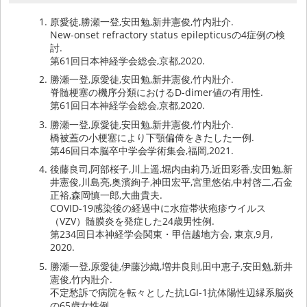
原愛徒,勝瀬一登,安田勉,新井憲俊,竹内壯介.
New-onset refractory status epilepticusの4症例の検
討.
第61回日本神経学会総会,京都,2020.
勝瀬一登,原愛徒,安田勉,新井憲俊,竹内壯介.
脊髄梗塞の機序分類におけるD-dimer値の有用性.
第61回日本神経学会総会,京都,2020.
勝瀬一登,原愛徒,安田勉,新井憲俊,竹内壯介.
橋被蓋の小梗塞により下顎偏倚をきたした一例.
第46回日本脳卒中学会学術集会,福岡,2021.
後藤良司,阿部桜子,川上遥,堀内由莉乃,近田彩香,安田勉,新
井憲俊,川島亮,奥濱絢子,神田宏平,宮里悠佑,中村啓二,石金
正裕,森岡慎一郎,大曲貴夫.
COVID-19感染後の経過中に水痘帯状疱疹ウイルス
（VZV）髄膜炎を発症した24歳男性例.
第234回日本神経学会関東・甲信越地方会, 東京,9月,
2020.
勝瀬一登,原愛徒,伊藤沙織,増井良則,田中恵子,安田勉,新井
憲俊,竹内壯介.
不定愁訴で病院を転々とした抗LGI-1抗体陽性辺縁系脳炎
の65歳女性例.