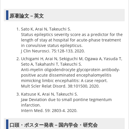
原著論文－英文
Sato K, Arai N, Takeuchi S.
Status epileptics severity score as a predictor for the
length of stay at hospital for acute-phase treatment
in convulsive status epilepticus.
J Clin Neurosci. 75:128-133, 2020.
Uchigami H, Arai N, Sekiguchi M, Ogawa A, Yasuda T,
Seto A, Takahashi T, Takeuchi S.
Anti-myelin oligodendrocyte glycoprotein antibody-
positive acute disseminated encephalomyelitis
mimicking limbic encephalitis: A case report.
Mult Scler Relat Disord. 38:101500, 2020.
Katsuse K, Arai N, Takeuchi S.
Jaw Deviation due to small pontine tegmentum
infarction.
Intern Med. 59: 2803-4. 2020.
口頭・ポスター発表－国内学会・研究会