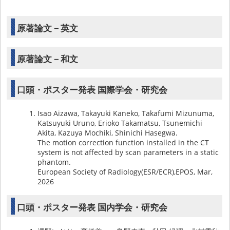
原著論文－英文
原著論文－和文
口頭・ポスター発表 国際学会・研究会
Isao Aizawa, Takayuki Kaneko, Takafumi Mizunuma,
Katsuyuki Uruno, Erioko Takamatsu, Tsunemichi
Akita, Kazuya Mochiki, Shinichi Hasegwa.
The motion correction function installed in the CT
system is not affected by scan parameters in a static
phantom.
European Society of Radiology(ESR/ECR),EPOS, Mar,
2026
口頭・ポスター発表 国内学会・研究会