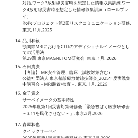
対話,ワーク3放射線災害時を想定した情報収集訓練,ワー
ク4放射線災害時を想定した情報収集訓練（ロールプレ
イ）
RoPeプロジェクト第3回リスクコミュニケーション研修.
東京,11月,2025
品川和毅
顎関節MRIにおけるCTLIのアディショナルイメージとし
ての活用法
第29回 東京MAGNETOM研究会. 東京, 1月, 2026
石田貴廣
【各論】 MR安全管理、臨床（試験対策含む）
公益社団法人 東京都診療放射線技師会_2025年度実践集
中講習会－MRI装置/検査－. 東京, 1月, 2026
金子貴之
サーベイメータの基本特性
2025年度第1回災害対策研修会「緊急被ばく医療研修会
～3.11を風化させない～」.東京,3月,2026
森屋和也
クイックサーベイ
2025年度第1回災害対策研修会.東京,3月,2026