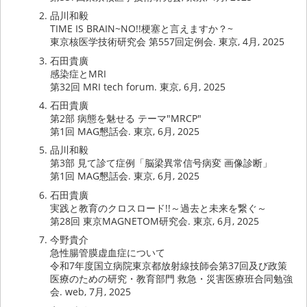
品川和毅
TIME IS BRAIN~NO!!梗塞と言えますか？~
東京核医学技術研究会 第557回定例会. 東京, 4月, 2025
石田貴廣
感染症とMRI
第32回 MRI tech forum. 東京, 6月, 2025
石田貴廣
第2部 病態を魅せる テーマ"MRCP"
第1回 MAG懇話会. 東京, 6月, 2025
品川和毅
第3部 見て診て症例「脳梁異常信号病変 画像診断」
第1回 MAG懇話会. 東京, 6月, 2025
石田貴廣
実践と教育のクロスロード!!～過去と未来を繋ぐ～
第28回 東京MAGNETOM研究会. 東京, 6月, 2025
今野貴介
急性腸管膜虚血症について
令和7年度国立病院東京都放射線技師会第37回及び政策
医療のための研究・教育部門 救急・災害医療班合同勉強
会. web, 7月, 2025