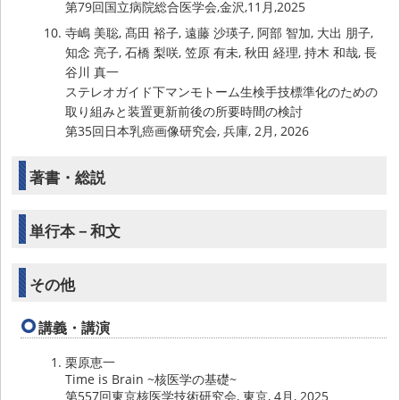
第79回国立病院総合医学会,金沢,11月,2025
寺嶋 美聡, 髙田 裕子, 遠藤 沙瑛子, 阿部 智加, 大出 朋子,
知念 亮子, 石橋 梨咲, 笠原 有未, 秋田 経理, 持木 和哉, 長
谷川 真一
ステレオガイド下マンモトーム生検手技標準化のための
取り組みと装置更新前後の所要時間の検討
第35回日本乳癌画像研究会, 兵庫, 2月, 2026
著書・総説
単行本－和文
その他
講義・講演
栗原恵一
Time is Brain ~核医学の基礎~
第557回東京核医学技術研究会, 東京, 4月, 2025