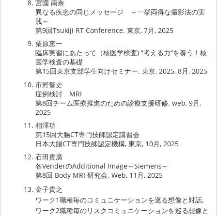
宮國 南奈
異なる疾患の同じメッセージ ～一挙両得な撮影法の実
践～
第9回Tsukiji RT Conference. 東京, 7月, 2025
栗原恵一
臨床実習にあたって（核医学検査) “考える力“を養う！核
医学検査の基礎
第15回東京支部学生向けセミナー. 東京, 2025, 8月, 2025
市野智史
症例検討 MRI
第8回チーム医療推進のための診療支援研修. web, 9月,
2025
相澤功
第15回大腸CT専門技師認定講習会
日本大腸CT専門技師認定機構, 東京, 10月, 2025
石田貴廣
各VenderのAdditional Image～Siemens～
第8回 Body MRI 研究会. Web, 11月, 2025
金子貴之
ワーク1職種毎のコミュニケーションを巡る想像と対話,
ワーク2職種毎のリスクコミュニケーションを巡る想像と