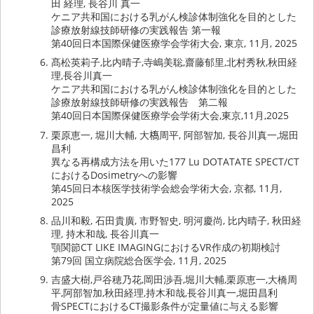
田 経理, 長谷川 真一
ケニア共和国における乳がん検診体制強化を目的とした
診療放射線技師研修の実践報告 第一報
第40回日本国際保健医療学会学術大会, 東京, 11月, 2025
髙松英莉子,比内晴子,寺嶋美聡,齋藤郁里,北村秀秋,秋田経
理,長谷川真一
ケニア共和国における乳がん検診体制強化を目的とした
診療放射線技師研修の実践報告 第二報
第40回日本国際保健医療学会学術大会,東京,11月,2025
栗原恵一, 堀川大輔, 大𫞎周平, 阿部智加, 長谷川真一,堀田
昌利
異なる再構成方法を用いた177 Lu DOTATATE SPECT/CT
におけるDosimetryへの影響
第45回日本核医学技術学会総会学術大会, 京都, 11月,
2025
品川和毅, 石田貴廣, 市野智史, 明河慶尚, 比内晴子, 秋田経
理, 持木和哉, 長谷川真一
顎関節CT LIKE IMAGINGにおけるVR作成の初期検討
第79回 国立病院総合医学会, 11月, 2025
吉盛大樹,戸谷穂乃花,岡田渉吾,堀川大輔,栗原恵一,大橋周
平,阿部智加,秋田経理,持木和哉,長谷川真一,堀田昌利
骨SPECTにおけるCT撮影条件が定量値に与える影響