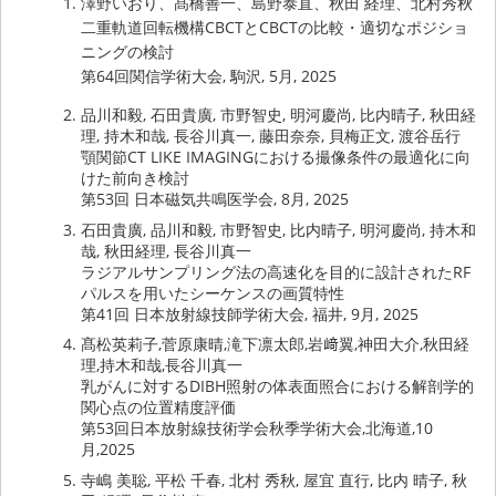
澤野いおり、髙橋善一、島野泰直、秋田 経理、北村秀秋
二重軌道回転機構CBCTとCBCTの比較・適切なポジショ
ニングの検討
第64回関信学術大会, 駒沢, 5月, 2025
品川和毅, 石田貴廣, 市野智史, 明河慶尚, 比内晴子, 秋田経
理, 持木和哉, 長谷川真一, 藤田奈奈, 貝梅正文, 渡谷岳行
顎関節CT LIKE IMAGINGにおける撮像条件の最適化に向
けた前向き検討
第53回 日本磁気共鳴医学会, 8月, 2025
石田貴廣, 品川和毅, 市野智史, 比内晴子, 明河慶尚, 持木和
哉, 秋田経理, 長谷川真一
ラジアルサンプリング法の高速化を目的に設計されたRF
パルスを用いたシーケンスの画質特性
第41回 日本放射線技師学術大会, 福井, 9月, 2025
髙松英莉子,菅原康晴,滝下凛太郎,岩﨑翼,神田大介,秋田経
理,持木和哉,長谷川真一
乳がんに対するDIBH照射の体表面照合における解剖学的
関心点の位置精度評価
第53回日本放射線技術学会秋季学術大会,北海道,10
月,2025
寺嶋 美聡, 平松 千春, 北村 秀秋, 屋宜 直行, 比内 晴子, 秋