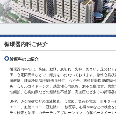
循環器内科ご紹介
診療科のご紹介
循環器内科では、胸痛、動悸、息切れ、失神、めまい、足のむく
圧、心電図異常などでご紹介をいただいております。急性心筋梗
脈解離、肺塞栓症/深部静脈血栓症、心不全、末梢動脈疾患(閉塞
炎、心サルコイドーシス、感染性心内膜炎、洞不全症候群、房室
性頻拍、心房細動などの頻脈性不整脈、高血圧など多くの循環器
BNP、D-dimerなどの血液検査、心電図、負荷心電図、ホルタ
エコー、血管エコー、冠動脈CT、核医学、心臓MRIなどの検査
テル検査と治療、カテーテルアブレーション、心臓ペースメーカ