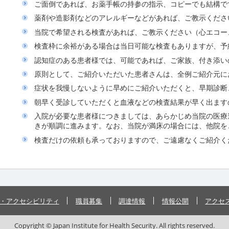
ご面倒であれば、お薬手帳の持参の指示、コピーでも結構で
薬剤や造影剤などのアレルギーなどがあれば、ご教示くださ
当院で希望される検査があれば、ご教示ください（心エコー
検査枠に余裕がある場合は当日可能な検査もありますが、予
認知症のある患者様では、可能であれば、ご家族、付き添い
原則として、ご紹介いただいた患者さんは、全例ご紹介元に
症状を我慢しないように早めにご紹介いただくと、早期診断
朝早く受診していただくと血液などの検査結果が早く出ます
入院が必要な患者様につきましては、あらかじめ当院の医療
きが順調に進みます。なお、当院が満床の場合には、他院を
検査だけの依頼も承っておりますので、ご遠慮なくご紹介く
・アクセシビリティ
職員募集
調達情報
情報公開
アクセ
Copyright © Japan Institute for Health Security. All rights reserved.