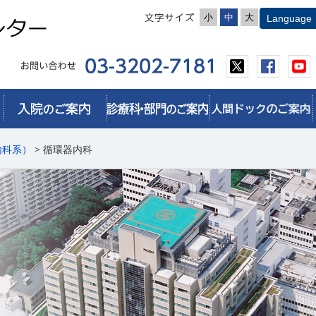
小
中
大
内科系）
> 循環器内科