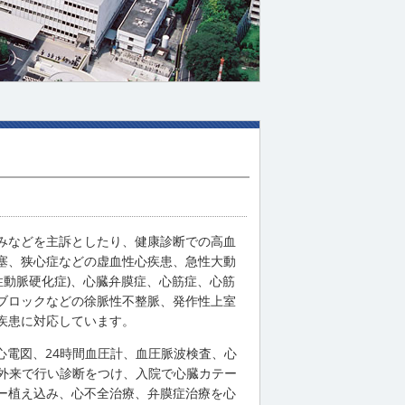
みなどを主訴としたり、健康診断での高血
塞、狭心症などの虚血性心疾患、急性大動
性動脈硬化症)、心臓弁膜症、心筋症、心筋
ブロックなどの徐脈性不整脈、発作性上室
疾患に対応しています。
ー心電図、24時間血圧計、血圧脈波検査、心
を外来で行い診断をつけ、入院で心臓カテー
ー植え込み、心不全治療、弁膜症治療を心