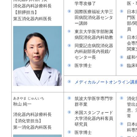
学専攻修了
医・
消化器内科診療科長
国際医療福祉大学三
日本
【胆膵担当】
田病院消化器センタ
門医
第五消化器内科医長
ー講師
部/
員
東京大学医学部附属
病院消化器内科助教
日本
会専
同愛記念病院消化器
関東
内科副部長内視鏡/
センター長
緩和
医学博士
臨床
メディカルノートオンライン講座「
筑波大学医学専門学
消化
あきやま じゅんいち
秋山 純一
群卒業
管出
患、
米国スタンフォード
消化器内科診療科長
常
大学消化器内科客員
【消化管担当】
研究員
日本
第一消化器内科医長
科専
医学博士