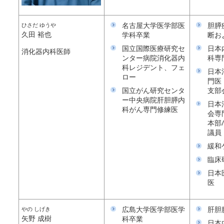
名古屋大学医学部医
胆膵
ひさだ ゆうや
久田 裕也
学科卒業
断お
国立国際医療研究セ
日本
消化器内科医師
ンター病院消化器内
科専
科レジデント、フェ
日本
ロー
門医
国立がん研究センタ
支部
ー中央病院肝胆膵内
日本
科がん専門修練医
会専
本部
議員
緩和
臨床
日本
医
広島大学医学部医学
肝胆
やの しげき
矢野 成樹
科卒業
日本