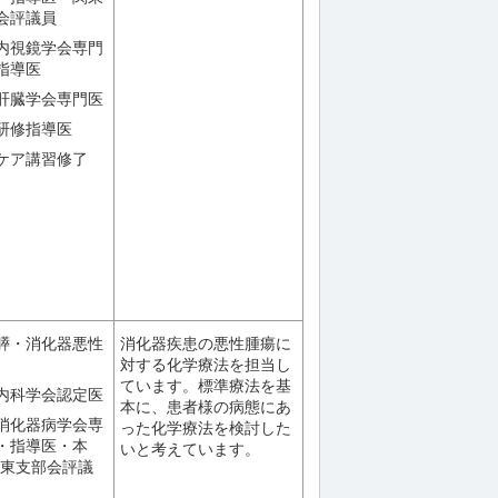
会評議員
内視鏡学会専門
指導医
肝臓学会専門医
研修指導医
ケア講習修了
膵・消化器悪性
消化器疾患の悪性腫瘍に
対する化学療法を担当し
ています。標準療法を基
内科学会認定医
本に、患者様の病態にあ
消化器病学会専
った化学療法を検討した
・指導医・本
いと考えています。
関東支部会評議