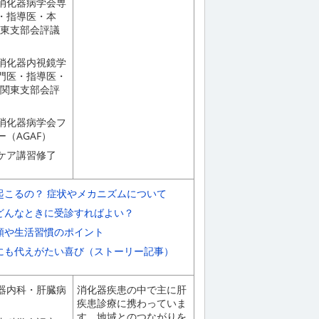
消化器病学会専
・指導医・本
関東支部会評議
消化器内視鏡学
門医・指導医・
/関東支部会評
消化器病学会フ
ー（AGAF）
ケア講習修了
起こるの？ 症状やメカニズムについて
どんなときに受診すればよい？
類や生活習慣のポイント
にも代えがたい喜び（ストーリー記事）
器内科・肝臓病
消化器疾患の中で主に肝
疾患診療に携わっていま
す。地域とのつながりを