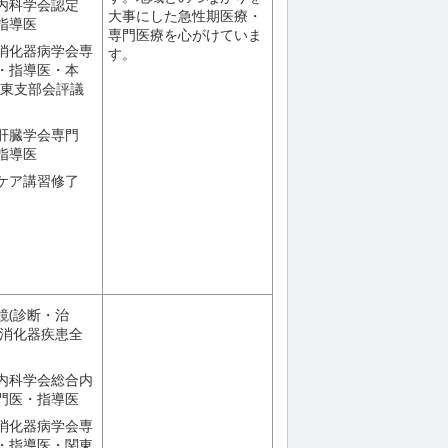
内科学会認定
大事にした急性期医療・
指導医
専門医療を心がけていま
消化器病学会専
す。
・指導医・本
関東支部会評議
肝臓学会専門
指導医
ケア講習修了
鏡(診断・治
・消化器疾患全
内科学会総合内
門医・指導医
消化器病学会専
・指導医・関東