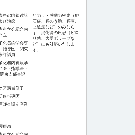
疾患の内視鏡診
胆のう・膵臓の疾患（胆
よび治療
石症、膵のう胞、膵癌、
胆道癌など）のみなら
内科学会総合内
ず、消化管の疾患（ピロ
門医
リ菌、大腸ポリープな
消化器病学会専
ど）にも対応いたしま
・指導医・関東
す。
会評議員
消化器内視鏡学
門医・指導医・
/関東支部会評
ケア講習修了
研修指導医
医師会認定産業
膵疾患
内科学会総合内