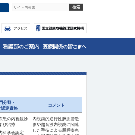
門分野・
コメント
な認定資格
疾患の内視鏡診
内視鏡的逆行性膵胆管造
よび治療
影や超音波内視鏡に関連
した手技による胆膵疾患
内科学会認定