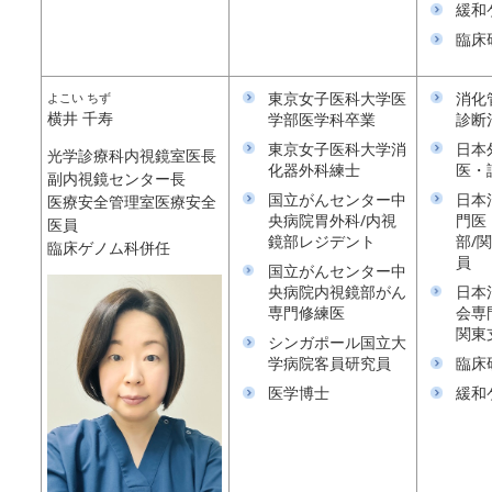
緩和
臨床
東京女子医科大学医
消化
よこい ちず
横井 千寿
学部医学科卒業
診断
東京女子医科大学消
日本
光学診療科内視鏡室医長
化器外科練士
医・
副内視鏡センター長
国立がんセンター中
日本
医療安全管理室医療安全
央病院胃外科/内視
門医
医員
鏡部レジデント
部/
臨床ゲノム科併任
員
国立がんセンター中
央病院内視鏡部がん
日本
専門修練医
会専
関東
シンガポール国立大
学病院客員研究員
臨床
医学博士
緩和