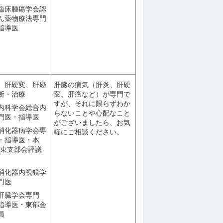
臨床腫瘍学会認
ん薬物療法専門
指導医
、肝硬変、肝癌
肝臓の病気（肝炎、肝硬
断・治療
変、肝癌など）が専門で
すが、それに限らずわか
内科学会総合内
らないことや心配なこと
門医・指導医
がございましたら、お気
消化器病学会専
軽にご相談ください。
・指導医・本
関東支部会評議
消化器内視鏡学
門医
肝臓学会専門
指導医・東部会
員