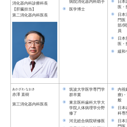
病院消化器内科助手
日本
消化器内科診療科長
医・
医学博士
【肝臓担当】
日本
第二消化器内科医長
門医
部/
員
日本
医・
緩和
筑波大学医学専門学
内視
あかざわ なおき
赤澤 直樹
群卒業
療)
般
東京医科歯科大学大
第三消化器内科医長
学院人体病理学分野
日本
修了
科専
河北総合病院研修医
日本
門医