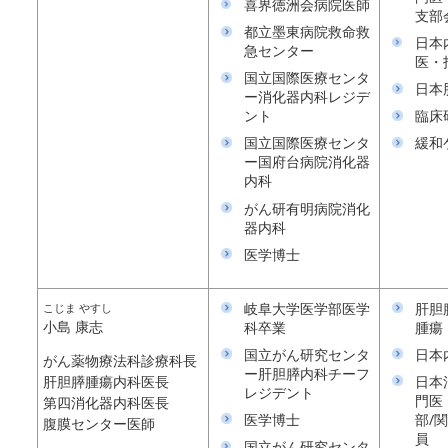
喜界徳洲会病院医師
支部
都立墨東病院救命救
日本
急センター
医・
国立国際医療センタ
日本
ー消化器内科レジデ
ント
臨床
国立国際医療センタ
緩和
ー国府台病院消化器
内科
がん研有明病院消化
器内科
医学博士
岐阜大学医学部医学
肝胆
こじま やすし
小島 康志
科卒業
腫瘍
国立がん研究センタ
日本
がん薬物療法科診療科長
ー肝胆膵内科チーフ
日本
肝胆膵腫瘍内科医長
レジデント
門医
第四消化器内科医長
医学博士
部/
腹膜センター医師
員
国立がん研究センタ