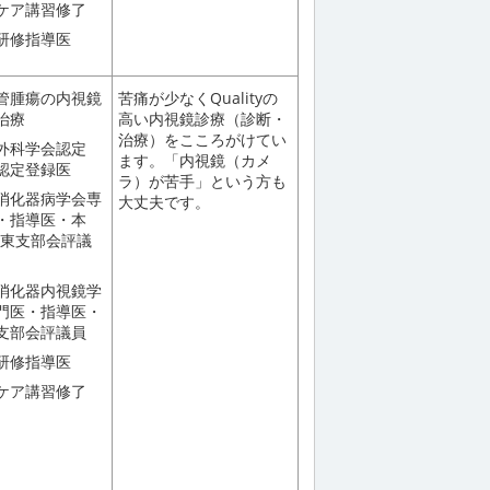
ケア講習修了
研修指導医
管腫瘍の内視鏡
苦痛が少なくQualityの
治療
高い内視鏡診療（診断・
治療）をこころがけてい
外科学会認定
ます。「内視鏡（カメ
認定登録医
ラ）が苦手」という方も
消化器病学会専
大丈夫です。
・指導医・本
関東支部会評議
消化器内視鏡学
門医・指導医・
支部会評議員
研修指導医
ケア講習修了