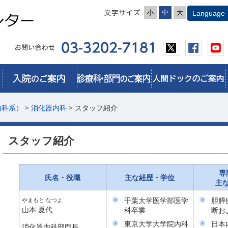
小
中
大
内科系）
>
消化器内科
> スタッフ紹介
スタッフ紹介
専
氏名・役職
主な経歴・学位
主
千葉大学医学部医学
胆膵
やまもと なつよ
山本 夏代
科卒業
断お
東京大学大学院内科
日本
消化器内科部門長