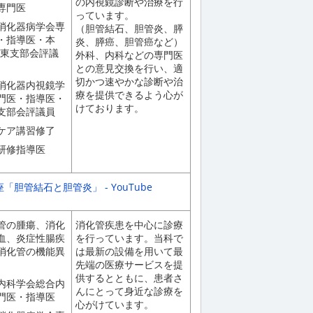
の内視鏡診断や治療を行
専門医
っています。
消化器病学会専
（胆管結石、胆管炎、膵
・指導医・本
炎、膵癌、胆管癌など）
関東支部会評議
外科、内科などの専門医
との意見交換を行い、適
切かつ速やかな診断や治
消化器内視鏡学
療を提供できるよう心が
門医・指導医・
けております。
支部会評議員
ケア講習修了
研修指導医
胆管結石と胆管炎」 - YouTube
管の腫瘍、消化
消化管疾患を中心に診療
血、炎症性腸疾
を行っています。当科で
消化管の機能異
は最新の設備を用いて最
先端の医療サービスを提
供するとともに、患者さ
内科学会総合内
んにとって身近な診療を
門医・指導医
心がけています。