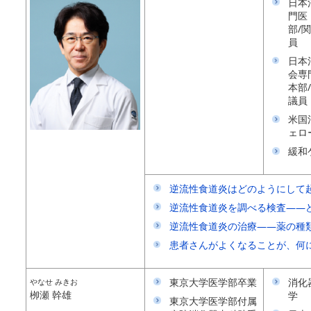
日本
門医
部/
員
日本
会専
本部
議員
米国
ェロ
緩和
逆流性食道炎はどのようにして
逆流性食道炎を調べる検査――
逆流性食道炎の治療――薬の種
患者さんがよくなることが、何
東京大学医学部卒業
消化
やなせ みきお
栁瀬 幹雄
学
東京大学医学部付属