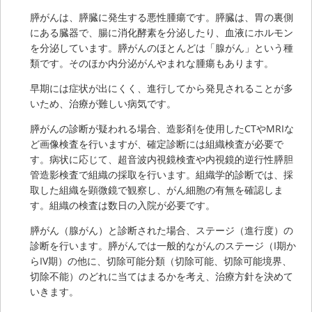
膵がんは、膵臓に発生する悪性腫瘍です。膵臓は、胃の裏側
にある臓器で、腸に消化酵素を分泌したり、血液にホルモン
を分泌しています。膵がんのほとんどは「腺がん」という種
類です。そのほか内分泌がんやまれな腫瘍もあります。
早期には症状が出にくく、進行してから発見されることが多
いため、治療が難しい病気です。
膵がんの診断が疑われる場合、造影剤を使用したCTやMRIな
ど画像検査を行いますが、確定診断には組織検査が必要で
す。病状に応じて、超音波内視鏡検査や内視鏡的逆行性膵胆
管造影検査で組織の採取を行います。組織学的診断では、採
取した組織を顕微鏡で観察し、がん細胞の有無を確認しま
す。組織の検査は数日の入院が必要です。
膵がん（腺がん）と診断された場合、ステージ（進行度）の
診断を行います。膵がんでは一般的ながんのステージ（I期か
らIV期）の他に、切除可能分類（切除可能、切除可能境界、
切除不能）のどれに当てはまるかを考え、治療方針を決めて
いきます。