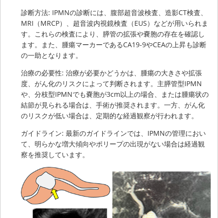
診断方法: IPMNの診断には、腹部超音波検査、造影CT検査、
MRI（MRCP）、超音波内視鏡検査（EUS）などが用いられま
す。これらの検査により、膵管の拡張や嚢胞の存在を確認し
ます。また、腫瘍マーカーであるCA19-9やCEAの上昇も診断
の一助となります。
治療の必要性: 治療が必要かどうかは、腫瘍の大きさや拡張
度、がん化のリスクによって判断されます。主膵管型IPMN
や、分枝型IPMNでも嚢胞が3cm以上の場合、または腫瘍状の
結節が見られる場合は、手術が推奨されます。一方、がん化
のリスクが低い場合は、定期的な経過観察が行われます。
ガイドライン: 最新のガイドラインでは、IPMNの管理におい
て、明らかな増大傾向やポリープの出現がない場合は経過観
察を推奨しています。