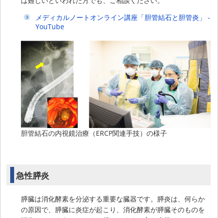
は難しいといわれた方でも、ご相談ください。
メディカルノートオンライン講座「胆管結石と胆管炎」 -
YouTube
胆管結石の内視鏡治療（ERCP関連手技）の様子
急性膵炎
膵臓は消化酵素を分泌する重要な臓器です。膵炎は、何らか
の原因で、膵臓に炎症が起こり、消化酵素が膵臓そのものを