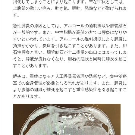
消化してしまうことにより起こります。主な症状としては、
上腹部の激しい痛み、吐き気、嘔吐、発熱などが挙げられま
す。
急性膵炎の原因としては、アルコールの過剰摂取や胆管結石
が一般的です。また、中性脂肪が高値の方では膵炎になりや
すいといわれています。アルコールの過剰摂取により膵臓に
負担がかかり、炎症を引き起こすことがあります。また、胆
石性膵炎と言い、胆管結石が十二指腸の出口にはまってしま
うと、膵液が流れなくなり、胆石の症状と同時に膵炎を起こ
すことがあります。
膵炎は、重症になると人工呼吸器管理や透析など、集中治療
室での全身管理が必要となる恐れがあります。また、膵炎に
より腹部の組織が壊死を起こすと重症感染症を引き起こすこ
とがあります。