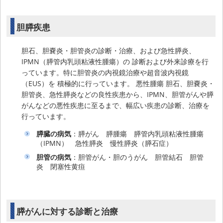
胆膵疾患
胆石、胆嚢炎・胆管炎の診断・治療、および急性膵炎、
IPMN（膵管内乳頭粘液性腫瘍）の 診断および外来診療を行
っています。特に胆管炎の内視鏡治療や超音波内視鏡
（EUS）を 積極的に行っています。 悪性腫瘍 胆石、胆嚢炎・
胆管炎、急性膵炎などの良性疾患から、IPMN、胆管がんや膵
がんなどの悪性疾患に至るまで、幅広い疾患の診断、治療を
行っています。
膵臓の病気
：膵がん 膵腫瘍 膵管内乳頭粘液性腫瘍
（IPMN） 急性膵炎 慢性膵炎（膵石症）
胆管の病気
：胆管がん・胆のうがん 胆管結石 胆管
炎 閉塞性黄疸
膵がんに対する診断と治療