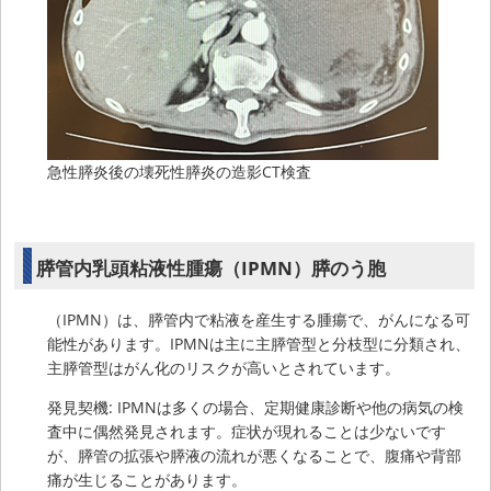
急性膵炎後の壊死性膵炎の造影CT検査
膵管内乳頭粘液性腫瘍（IPMN）膵のう胞
（IPMN）は、膵管内で粘液を産生する腫瘍で、がんになる可
能性があります。IPMNは主に主膵管型と分枝型に分類され、
主膵管型はがん化のリスクが高いとされています。
発見契機: IPMNは多くの場合、定期健康診断や他の病気の検
査中に偶然発見されます。症状が現れることは少ないです
が、膵管の拡張や膵液の流れが悪くなることで、腹痛や背部
痛が生じることがあります。