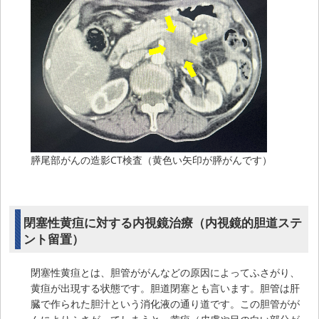
膵尾部がんの造影CT検査（黄色い矢印が膵がんです）
閉塞性黄疸に対する内視鏡治療（内視鏡的胆道ステ
ント留置）
閉塞性黄疸とは、胆管ががんなどの原因によってふさがり、
黄疸が出現する状態です。胆道閉塞とも言います。胆管は肝
臓で作られた胆汁という消化液の通り道です。この胆管がが