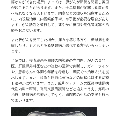
膵がんができた場所によっては、膵がんが胆管を閉塞し黄疸
が起こることがあります。また、十二指腸が閉塞し食事が食
べられなくなる人もいます。閉塞などの症状を治療するため
に、内視鏡治療（内視鏡的手術）や手術が必要な場合があり
ます。がん診断と並行して、速やかに黄疸や消化管閉塞の治
療をおこないます。
また膵がんを発症した場合、痛みを感じる方や、糖尿病を発
症したり、もともとある糖尿病が悪化する方もいらっしゃい
ます。
当院では、検査結果を胆膵の内視鏡の専門医、がんの専門
医、肝胆膵外科医などの複数の医師で判断し、ガイドライン
や、患者さんの体調や年齢を考慮し、当院での治療方法を提
示します。また、診断と同時に黄疸などの症状に対する治療
も速やかに行います。また、緩和ケアチームの医師や糖尿病
代謝内科の医師、退院支援看護師などと協力のうえ、疼痛の
治療、糖尿病の治療だけでなく、退院後の生活の支援も行っ
てまいります。