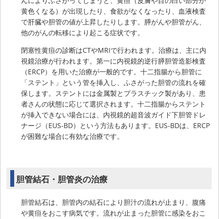
んによりふさがってしまうと、黄疸（皮膚や目の白い部分が
黄色くなる）が出現したり、食欲がなくなったり、血液検査
で肝臓や胆管の値が上昇したりします。膵がんや胆管がん、
他のがんの転移により起こる症状です。
閉塞性黄疸の診断はCTやMRIで行われます。治療は、主に内
視鏡治療が行われます。第一に内視鏡的逆行膵胆管造影検査
（ERCP）を用いた治療が一般的です。十二指腸から胆管に
「ステント」という管を挿入し、ふさがった胆管の流れを確
保します。ステントには金属製とプラスチック製があり、患
者さんの状態に応じて選択されます。十二指腸からステント
が挿入できない場合には、内視鏡的超音波ガイド下胆管ドレ
ナージ（EUS-BD）という方法もあります。EUS-BDは、ERCP
が困難な場合に有効な治療です。
胆管結石・胆管炎の治療
胆管結石は、胆管内の結石により胆汁の流れが止まり、腹痛
や黄疸をおこす病気です。流れが止まった胆管に感染をおこ