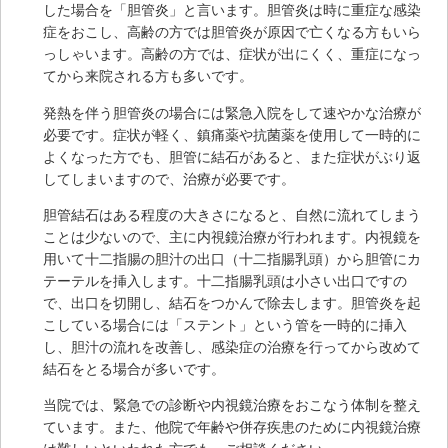
した場合を「胆管炎」と言います。胆管炎は時に重症な感染
症をおこし、高齢の方では胆管炎が原因で亡くなる方もいら
っしゃいます。高齢の方では、症状が出にくく、重症になっ
てから来院される方も多いです。
発熱を伴う胆管炎の場合には緊急入院をして速やかな治療が
必要です。症状が軽く、鎮痛薬や抗菌薬を使用して一時的に
よくなった方でも、胆管に結石があると、また症状がぶり返
してしまいますので、治療が必要です。
胆管結石はある程度の大きさになると、自然に流れてしまう
ことは少ないので、主に内視鏡治療が行われます。内視鏡を
用いて十二指腸の胆汁の出口（十二指腸乳頭）から胆管にカ
テーテルを挿入します。十二指腸乳頭は小さい出口ですの
で、出口を切開し、結石をつかんで除去します。胆管炎を起
こしている場合には「ステント」という管を一時的に挿入
し、胆汁の流れを改善し、感染症の治療を行ってから改めて
結石をとる場合が多いです。
当院では、緊急での診断や内視鏡治療をおこなう体制を整え
ています。また、他院で年齢や併存疾患のために内視鏡治療