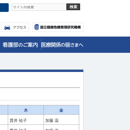
木
金
貫井 祐子
加藤 温