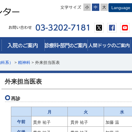
小
中
大
内科系）
>
精神科
> 外来担当医表
外来担当医表
再診
月
火
水
午前
貫井 祐子
貫井 祐子
加藤 温
午後