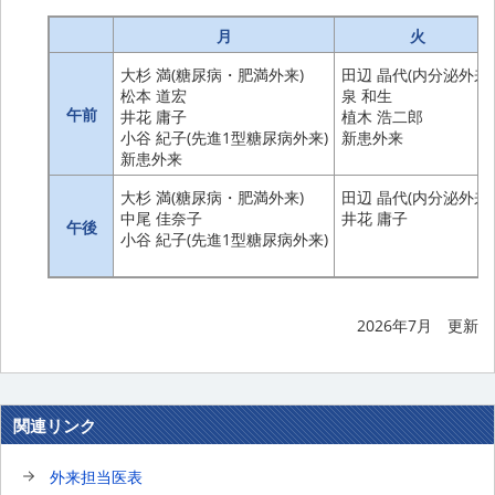
月
火
大杉 満(糖尿病・肥満外来)
田辺 晶代(内分泌外来)
松本 道宏
泉 和生
午前
井花 庸子
植木 浩二郎
小谷 紀子(先進1型糖尿病外来)
新患外来
新患外来
大杉 満(糖尿病・肥満外来)
田辺 晶代(内分泌外来)
中尾 佳奈子
井花 庸子
午後
小谷 紀子(先進1型糖尿病外来)
2026年7月 更新
関連リンク
外来担当医表