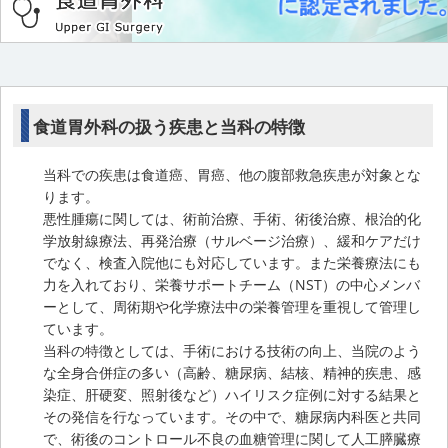
食道胃外科の扱う疾患と当科の特徴
当科での疾患は食道癌、胃癌、他の腹部救急疾患が対象とな
ります。
悪性腫瘍に関しては、術前治療、手術、術後治療、根治的化
学放射線療法、再発治療（サルベージ治療）、緩和ケアだけ
でなく、検査入院他にも対応しています。また栄養療法にも
力を入れており、栄養サポートチーム（NST）の中心メンバ
ーとして、周術期や化学療法中の栄養管理を重視して管理し
ています。
当科の特徴としては、手術における技術の向上、当院のよう
な全身合併症の多い（高齢、糖尿病、結核、精神的疾患、感
染症、肝硬変、照射後など）ハイリスク症例に対する結果と
その発信を行なっています。その中で、糖尿病内科医と共同
で、術後のコントロール不良の血糖管理に関して人工膵臓療