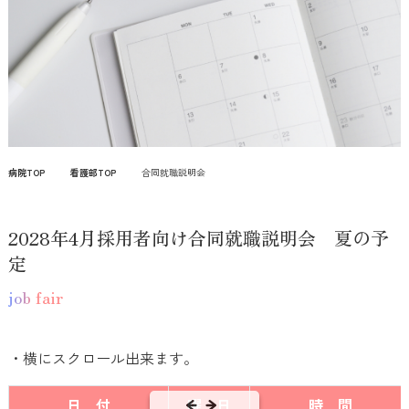
病院TOP
看護部TOP
合同就職説明会
2028年4月採用者向け合同就職説明会 夏の予
定
job fair
・横にスクロール出来ます。
日 付
曜 日
時 間